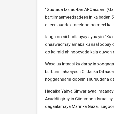
“Guutada Izz ad-Din Al-Qassam (Ga
bartilmaameedsadeen in ka badan 5,0
dileen saddex meelood oo meel ka mi
Isaga oo sii hadlaayay ayuu yiri “Ku
dhaawacmay amaba ku naafoobay dag
oo ka mid ah noocyada kala duwan 
Waxa uu intaasi ku daray in xoogaga
burburin lahaayeen Ciidanka Difaaca
hoggaansami doonin shuruudaha q
Hadalka Yahya Sinwar ayaa imaanaya, 
Axaddii qiray in Ciidamada Israel a
dagaalamaya Marinka Gaza, isagoona