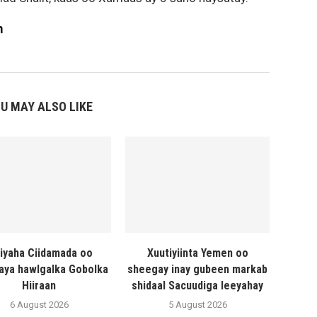
m
U MAY ALSO LIKE
liyaha Ciidamada oo
Xuutiyiinta Yemen oo
naya hawlgalka Gobolka
sheegay inay gubeen markab
Hiiraan
shidaal Sacuudiga leeyahay
6 August 2026
5 August 2026