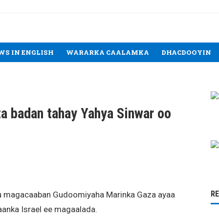
WS IN ENGLISH
WARARKA CAALAMKA
DHACDOOYIN
ta badan tahay Yahya Sinwar oo
R
gu magacaaban Gudoomiyaha Marinka Gaza ayaa
aanka Israel ee magaalada.