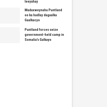
leeyahay
Madaxweynaha Puntland
oo ka hadlay dagaalka
Gaalkacyo
Puntland forces seize
government-held camp in
Somalia’s Galkayo