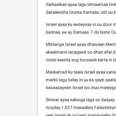
Sarkaalkan ayaa lagu tilmaamaa nin
Saraakiisha Ururka Xamaas, xilli uu
Israel ayaa ku eedeysay in uu door
badnaa, ee ay Xamaas 7-dii bishii Oc
Militariga Israel ayaa dhawaan Mar
abaalmarin lacageed oo dhan afar bo
ciddii keenta xog horseedi karta in l
Maxkamad ku taala Israel ayaa sanadk
markii lagu helay in uu ka qayb qaatay 
basaasayeen Israel iyo inuu maleyga
Sinwar ayaa xabsiga laga sii daayay
noqday 1,027 maxaabiis Falastiiniyii
reer Israel ah oo lagu magacaabo Gi