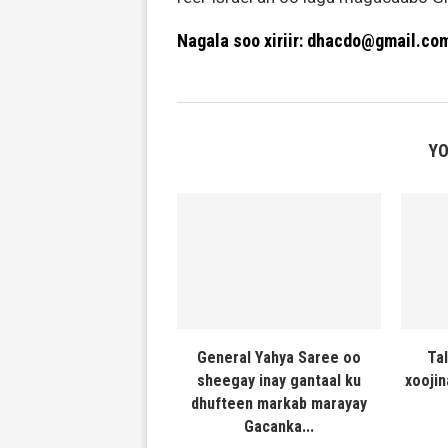
Nagala soo xiriir: dhacdo@gmail.co
YO
General Yahya Saree oo
Ta
sheegay inay gantaal ku
xooji
dhufteen markab marayay
Gacanka...