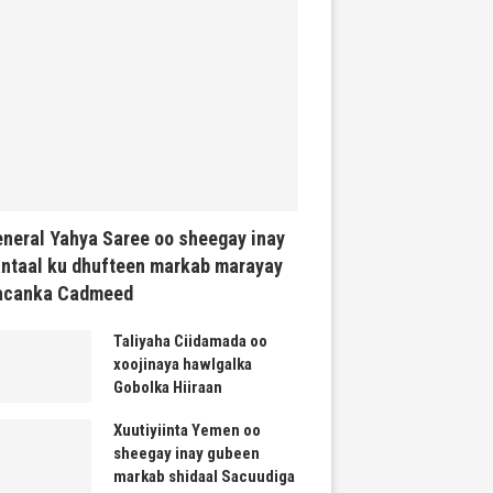
neral Yahya Saree oo sheegay inay
ntaal ku dhufteen markab marayay
acanka Cadmeed
Taliyaha Ciidamada oo
xoojinaya hawlgalka
Gobolka Hiiraan
Xuutiyiinta Yemen oo
sheegay inay gubeen
markab shidaal Sacuudiga