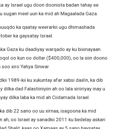
ka ay Israel ugu doon doonista badan tahay ee
 ku sugan meel uun ka mid ah Magaalada Gaza.
 muuqdo ka qaatay weerarkii ugu dhimashada
tober ka gaysatay Israel.
inka Gaza ku daadiyay warqado ay ku bixinayaan
qol oo kun oo dollar ($400,000), oo la siin doono
a soo xiro Yahya Sinwar.
ii 1989-kii ku xukuntay afar xabsi daa’in, ka dib
dilka dad Falastiiniyiin ah oo lala xiriiriyay inay u
yay dilka laba ka mid ah Ciidamada Israel.
 ka dib 22 sano oo uu xirnaa, isagoona ka mid
n ah, oo Israel ay sanadkii 2011 ku bedelay askari
lad Shalit, kaas oo Xamaas ay 5 sano haysatay.