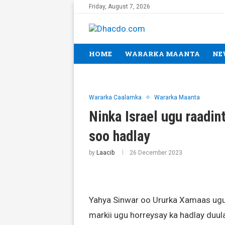
Friday, August 7, 2026
HOME
WARARKA MAANTA
NE
Wararka Caalamka
Wararka Maanta
Ninka Israel ugu raadin
soo hadlay
by
Laacib
26 December 2023
Yahya Sinwar oo Ururka Xamaas u
markii ugu horreysay ka hadlay duul