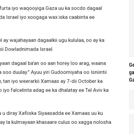
urta iyo waqooyiga Gaza uu ka socdo dagaal
a Israel iyo xoogaga wax iska caabinta ee
 ay wajahayaan dagaalkii ugu kululaa, oo ay ka
kii Dowladnimada Israel.
an dagaal ba’an oo aan horey loo arag, waana
Ge
ga
 soo duulay.” Ayuu yiri Gudoomiyaha oo Isniintii
G
, tan iyo weerarkii Xamaas ay 7-dii October ka
iyo falcelinta adag ee ka dhalatay ee Tel Aviv ka
 u diray Xafiiska Siyaasadda ee Xamaas uu ku
ay la kulmayaan khasaare culus oo xagga nolosha