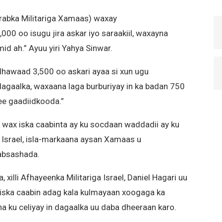
rabka Militariga Xamaas) waxay
00 oo isugu jira askar iyo saraakiil, waxayna
d ah.” Ayuu yiri Yahya Sinwar.
 dhawaad 3,500 oo askari ayaa si xun ugu
aalka, waxaana laga burburiyay in ka badan 750
ee gaadiidkooda.”
 wax iska caabinta ay ku socdaan waddadii ay ku
 Israel, isla-markaana aysan Xamaas u
absashada.
xilli Afhayeenka Militariga Israel, Daniel Hagari uu
y iska caabin adag kala kulmayaan xoogaga ka
 ku celiyay in dagaalka uu daba dheeraan karo.