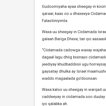
Gudoomiyaha ayaa sheegay in koonf
qaraar, kaas oo u dhaxeeya Ciidamad
Falastiiniyiinta.
Waxa uu sheegay in Ciidamada Israel
galaan Bariga Dhexe, tan iyo aasaas
“Ciidamada cadowga waxay wajahaya
dagaal lagu dhiig bixinayo ciidamada
jeediyay khudbaddiisii ugu horreysay
gaysatay dhulka ay Israel maamusho 
waddo magaalada go’doonsan.
Waxa kaloo uu sheegay in warqad uu
caddeeyay in ciidamada soo duulay 
iyo qalabka ah.