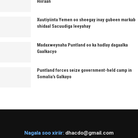
Hiiraan
Xuutiyiinta Yemen oo sheegay inay gubeen markab
shidaal Sacuudiga leeyahay
Madaxweynaha Puntland oo ka hadlay dagaalka
Gaalkacyo
Puntland forces seize government-held camp in
Somalia’s Galkayo
Nagala soo xiriir:
dhacdo@gmail.com