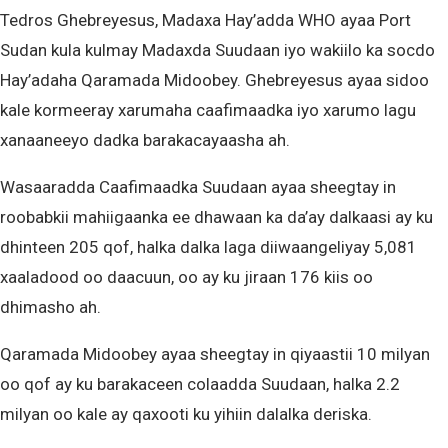
Tedros Ghebreyesus, Madaxa Hay’adda WHO ayaa Port
Sudan kula kulmay Madaxda Suudaan iyo wakiilo ka socdo
Hay’adaha Qaramada Midoobey. Ghebreyesus ayaa sidoo
kale kormeeray xarumaha caafimaadka iyo xarumo lagu
xanaaneeyo dadka barakacayaasha ah.
Wasaaradda Caafimaadka Suudaan ayaa sheegtay in
roobabkii mahiigaanka ee dhawaan ka da’ay dalkaasi ay ku
dhinteen 205 qof, halka dalka laga diiwaangeliyay 5,081
xaaladood oo daacuun, oo ay ku jiraan 176 kiis oo
dhimasho ah.
Qaramada Midoobey ayaa sheegtay in qiyaastii 10 milyan
oo qof ay ku barakaceen colaadda Suudaan, halka 2.2
milyan oo kale ay qaxooti ku yihiin dalalka deriska.