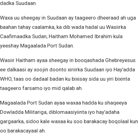
dadka Suudaan.
Waxa uu sheegay in Suudaan ay taageero dheeraad ah uga
baahan tahay caalamka, ka dib wada hadal uu Wasiirka
Caafimaadka Sudan, Haitham Mohamed Ibrahim kula
yeeshay Magaalada Port Sudan.
Wasiir Haitham ayaa sheegay in booqashada Ghebreyesus
ee dalkaasi ay xoojin doonto xiriirka Suudaan iyo Hay’adda
WHO, taas oo dadaal badan ku bixisay sida uu yiri bixinta
taageero farsamo iyo mid qalab ah.
Magaalada Port Sudan ayaa waxaa hadda ku shaqeeya
Dowladda Militariga, diblomaasiyiinta iyo hay’adaha
gargaarka, sidoo kale waxaa ku soo barakacay boqolaal kun
oo barakacayaal ah.