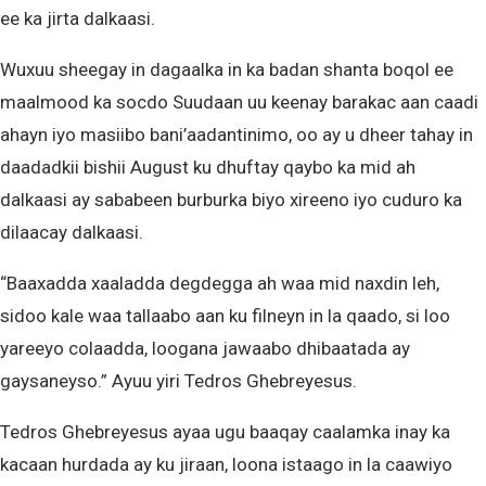
ee ka jirta dalkaasi.
Wuxuu sheegay in dagaalka in ka badan shanta boqol ee
maalmood ka socdo Suudaan uu keenay barakac aan caadi
ahayn iyo masiibo bani’aadantinimo, oo ay u dheer tahay in
daadadkii bishii August ku dhuftay qaybo ka mid ah
dalkaasi ay sababeen burburka biyo xireeno iyo cuduro ka
dilaacay dalkaasi.
“Baaxadda xaaladda degdegga ah waa mid naxdin leh,
sidoo kale waa tallaabo aan ku filneyn in la qaado, si loo
yareeyo colaadda, loogana jawaabo dhibaatada ay
gaysaneyso.” Ayuu yiri Tedros Ghebreyesus.
Tedros Ghebreyesus ayaa ugu baaqay caalamka inay ka
kacaan hurdada ay ku jiraan, loona istaago in la caawiyo