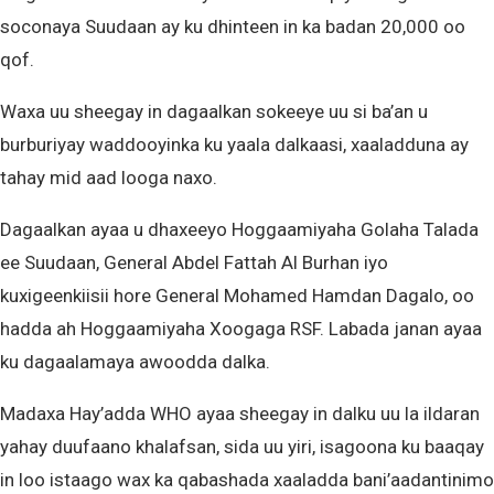
soconaya Suudaan ay ku dhinteen in ka badan 20,000 oo
qof.
Waxa uu sheegay in dagaalkan sokeeye uu si ba’an u
burburiyay waddooyinka ku yaala dalkaasi, xaaladduna ay
tahay mid aad looga naxo.
Dagaalkan ayaa u dhaxeeyo Hoggaamiyaha Golaha Talada
ee Suudaan, General Abdel Fattah Al Burhan iyo
kuxigeenkiisii hore General Mohamed Hamdan Dagalo, oo
hadda ah Hoggaamiyaha Xoogaga RSF. Labada janan ayaa
ku dagaalamaya awoodda dalka.
Madaxa Hay’adda WHO ayaa sheegay in dalku uu la ildaran
yahay duufaano khalafsan, sida uu yiri, isagoona ku baaqay
in loo istaago wax ka qabashada xaaladda bani’aadantinimo