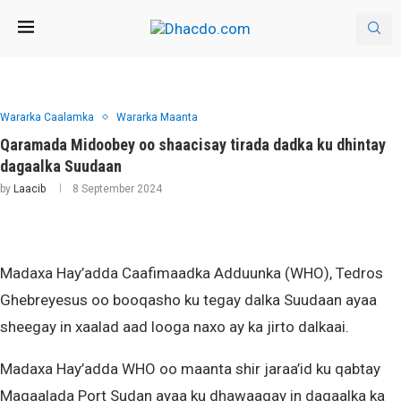
Wararka Caalamka
Wararka Maanta
Qaramada Midoobey oo shaacisay tirada dadka ku dhintay
dagaalka Suudaan
by
Laacib
8 September 2024
Madaxa Hay’adda Caafimaadka Adduunka (WHO), Tedros
Ghebreyesus oo booqasho ku tegay dalka Suudaan ayaa
sheegay in xaalad aad looga naxo ay ka jirto dalkaai.
Madaxa Hay’adda WHO oo maanta shir jaraa’id ku qabtay
Magaalada Port Sudan ayaa ku dhawaaqay in dagaalka ka