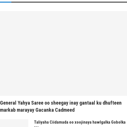
General Yahya Saree oo sheegay inay gantaal ku dhufteen
markab marayay Gacanka Cadmeed
Taliyaha Ciidamada oo xoojinaya hawlgalka Gobolka