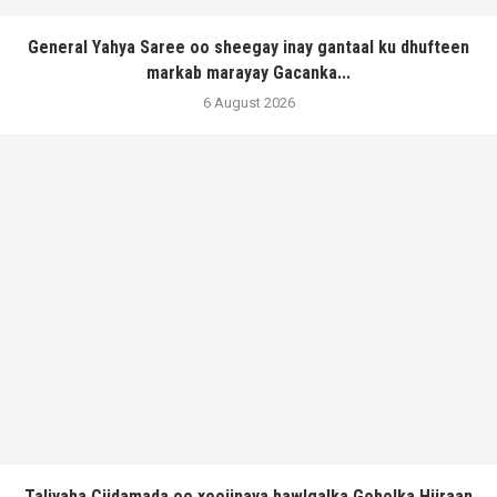
General Yahya Saree oo sheegay inay gantaal ku dhufteen
markab marayay Gacanka...
6 August 2026
Taliyaha Ciidamada oo xoojinaya hawlgalka Gobolka Hiiraan