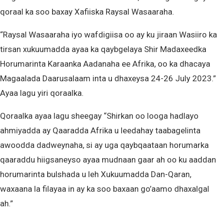
qoraal ka soo baxay Xafiiska Raysal Wasaaraha.
“Raysal Wasaaraha iyo wafdigiisa oo ay ku jiraan Wasiiro ka
tirsan xukuumadda ayaa ka qaybgelaya Shir Madaxeedka
Horumarinta Karaanka Aadanaha ee Afrika, oo ka dhacaya
Magaalada Daarusalaam inta u dhaxeysa 24-26 July 2023.”
Ayaa lagu yiri qoraalka.
Qoraalka ayaa lagu sheegay “Shirkan oo looga hadlayo
ahmiyadda ay Qaaradda Afrika u leedahay taabagelinta
awoodda dadweynaha, si ay uga qaybqaataan horumarka
qaaraddu hiigsaneyso ayaa mudnaan gaar ah oo ku aaddan
horumarinta bulshada u leh Xukuumadda Dan-Qaran,
waxaana la filayaa in ay ka soo baxaan go’aamo dhaxalgal
ah.”