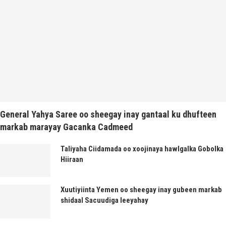
General Yahya Saree oo sheegay inay gantaal ku dhufteen
markab marayay Gacanka Cadmeed
Taliyaha Ciidamada oo xoojinaya hawlgalka Gobolka
Hiiraan
Xuutiyiinta Yemen oo sheegay inay gubeen markab
shidaal Sacuudiga leeyahay