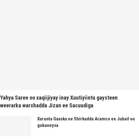
Yahya Saree oo xaqiijiyay inay Xuutiyiintu gaysteen
weerarka warshadda Jizan ee Sacuudiga
Xarunta Gaaska ee Shirkadda Aramco ee Jubail oo
gubaneysa