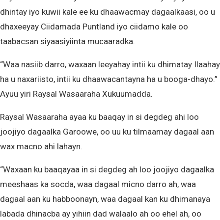
dhintay iyo kuwii kale ee ku dhaawacmay dagaalkaasi, oo u
dhaxeeyay Ciidamada Puntland iyo ciidamo kale oo
taabacsan siyaasiyiinta mucaaradka.
“Waa nasiib darro, waxaan leeyahay intii ku dhimatay Ilaahay
ha u naxariisto, intii ku dhaawacantayna ha u booga-dhayo.”
Ayuu yiri Raysal Wasaaraha Xukuumadda.
Raysal Wasaaraha ayaa ku baaqay in si degdeg ahi loo
joojiyo dagaalka Garoowe, oo uu ku tilmaamay dagaal aan
wax macno ahi lahayn.
“Waxaan ku baaqayaa in si degdeg ah loo joojiyo dagaalka
meeshaas ka socda, waa dagaal micno darro ah, waa
dagaal aan ku habboonayn, waa dagaal kan ku dhimanaya
labada dhinacba ay yihiin dad walaalo ah oo ehel ah, oo