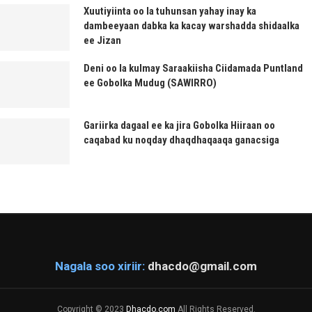
Xuutiyiinta oo la tuhunsan yahay inay ka
dambeeyaan dabka ka kacay warshadda shidaalka
ee Jizan
Deni oo la kulmay Saraakiisha Ciidamada Puntland
ee Gobolka Mudug (SAWIRRO)
Gariirka dagaal ee ka jira Gobolka Hiiraan oo
caqabad ku noqday dhaqdhaqaaqa ganacsiga
Nagala soo xiriir:
dhacdo@gmail.com
Copyright © 2023
Dhacdo.com
All Rights Reserved.