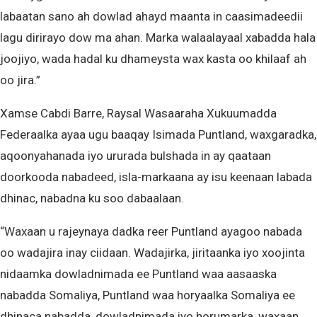
labaatan sano ah dowlad ahayd maanta in caasimadeedii
lagu dirirayo dow ma ahan. Marka walaalayaal xabadda hala
joojiyo, wada hadal ku dhameysta wax kasta oo khilaaf ah
oo jira.”
Xamse Cabdi Barre, Raysal Wasaaraha Xukuumadda
Federaalka ayaa ugu baaqay Isimada Puntland, waxgaradka,
aqoonyahanada iyo ururada bulshada in ay qaataan
doorkooda nabadeed, isla-markaana ay isu keenaan labada
dhinac, nabadna ku soo dabaalaan.
“Waxaan u rajeynaya dadka reer Puntland ayagoo nabada
oo wadajira inay ciidaan. Wadajirka, jiritaanka iyo xoojinta
nidaamka dowladnimada ee Puntland waa aasaaska
nabadda Somaliya, Puntland waa horyaalka Somaliya ee
dhinaca nabadda, dowladnimada iyo horumarka, waxaan