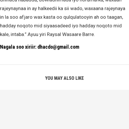
rajeynaynaa in ay halkeedii ka sii wado, waxaana rajeynaya
in la soo afjaro wax kasta oo qulqulatooyin ah oo taagan,
hadday noqoto mid siyaasadeed iyo hadday noqoto mid
kale, intaba.” Ayuu yiri Raysal Wasaare Barre.
Nagala soo xiriir: dhacdo@gmail.com
YOU MAY ALSO LIKE