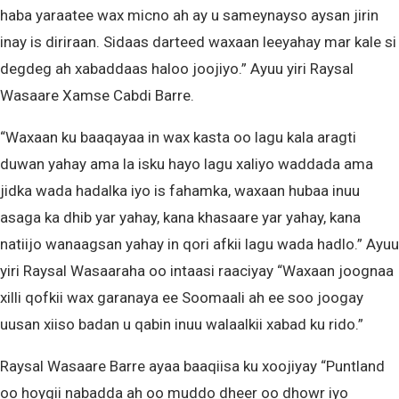
haba yaraatee wax micno ah ay u sameynayso aysan jirin
inay is diriraan. Sidaas darteed waxaan leeyahay mar kale si
degdeg ah xabaddaas haloo joojiyo.” Ayuu yiri Raysal
Wasaare Xamse Cabdi Barre.
“Waxaan ku baaqayaa in wax kasta oo lagu kala aragti
duwan yahay ama la isku hayo lagu xaliyo waddada ama
jidka wada hadalka iyo is fahamka, waxaan hubaa inuu
asaga ka dhib yar yahay, kana khasaare yar yahay, kana
natiijo wanaagsan yahay in qori afkii lagu wada hadlo.” Ayuu
yiri Raysal Wasaaraha oo intaasi raaciyay “Waxaan joognaa
xilli qofkii wax garanaya ee Soomaali ah ee soo joogay
uusan xiiso badan u qabin inuu walaalkii xabad ku rido.”
Raysal Wasaare Barre ayaa baaqiisa ku xoojiyay “Puntland
oo hoygii nabadda ah oo muddo dheer oo dhowr iyo