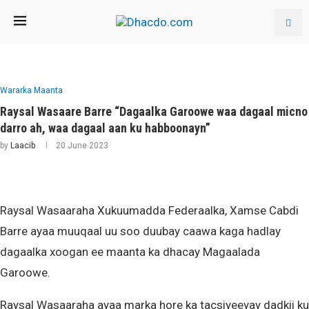
Wararka Maanta
Raysal Wasaare Barre “Dagaalka Garoowe waa dagaal micno
darro ah, waa dagaal aan ku habboonayn”
by
Laacib
20 June 2023
Raysal Wasaaraha Xukuumadda Federaalka, Xamse Cabdi
Barre ayaa muuqaal uu soo duubay caawa kaga hadlay
dagaalka xoogan ee maanta ka dhacay Magaalada
Garoowe.
Raysal Wasaaraha ayaa marka hore ka tacsiyeeyay dadkii ku