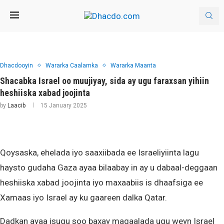
Dhacdooyin
Wararka Caalamka
Wararka Maanta
Shacabka Israel oo muujiyay, sida ay ugu faraxsan yihiin
heshiiska xabad joojinta
by
Laacib
15 January 2025
Qoysaska, ehelada iyo saaxiibada ee Israeliyiinta lagu
haysto gudaha Gaza ayaa bilaabay in ay u dabaal-deggaan
heshiiska xabad joojinta iyo maxaabiis is dhaafsiga ee
Xamaas iyo Israel ay ku gaareen dalka Qatar.
Dadkan ayaa isugu soo baxay magaalada ugu weyn Israel