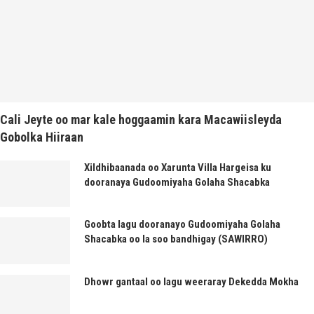
Cali Jeyte oo mar kale hoggaamin kara Macawiisleyda
Gobolka Hiiraan
Xildhibaanada oo Xarunta Villa Hargeisa ku
dooranaya Gudoomiyaha Golaha Shacabka
Goobta lagu dooranayo Gudoomiyaha Golaha
Shacabka oo la soo bandhigay (SAWIRRO)
Dhowr gantaal oo lagu weeraray Dekedda Mokha