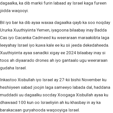
dagaalka, ka dib markii furin labaad ay Israel kaga fureen
jiidda waqooyi.
Bil iyo bar ka dib ayaa waxaa dagaalka qayb ka soo noqday
Ururka Xuuthiyiinta Yemen, iyagoona bilaabay inay Badda
Cas iyo Gacanka Cadmeed ku weeraraan maraakiibta laga
leeyahay Israel iyo kuwa kale ee ku sii jeeda dekedaheeda.
Xuuthiyiinta ayaa sanadkii xigay ee 2024 bilaabay inay si
toos ah diyaarado drones ah iyo gantaalo ugu weeraraan
gudaha Israel.
Inkastoo Xisbullah iyo Israel ay 27-kii bishii November ku
heshiiyeen xabad joojin laga sameeyo labada dal, haddana
muddadii uu dagaalku socday Xoogaga Xisbullah ayaa ku
dhawaad 100 kun oo Israeliyiin ah ku khasbay in ay ka
barakacaan guryahooda waqooyiga Israel.