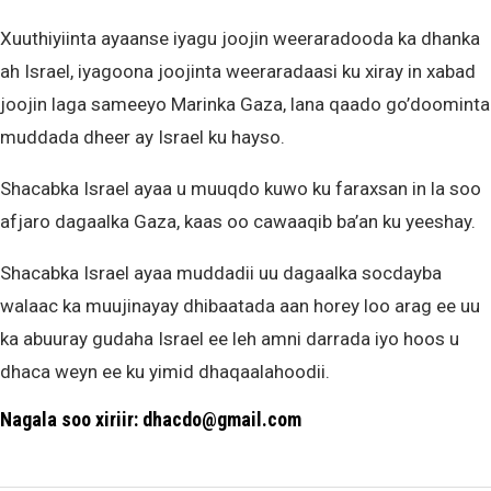
Xuuthiyiinta ayaanse iyagu joojin weeraradooda ka dhanka
ah Israel, iyagoona joojinta weeraradaasi ku xiray in xabad
joojin laga sameeyo Marinka Gaza, lana qaado go’doominta
muddada dheer ay Israel ku hayso.
Shacabka Israel ayaa u muuqdo kuwo ku faraxsan in la soo
afjaro dagaalka Gaza, kaas oo cawaaqib ba’an ku yeeshay.
Shacabka Israel ayaa muddadii uu dagaalka socdayba
walaac ka muujinayay dhibaatada aan horey loo arag ee uu
ka abuuray gudaha Israel ee leh amni darrada iyo hoos u
dhaca weyn ee ku yimid dhaqaalahoodii.
Nagala soo xiriir: dhacdo@gmail.com