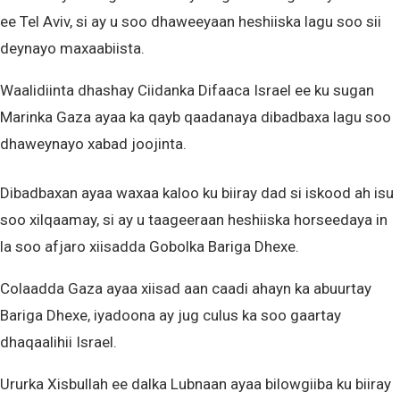
ee Tel Aviv, si ay u soo dhaweeyaan heshiiska lagu soo sii
deynayo maxaabiista.
Waalidiinta dhashay Ciidanka Difaaca Israel ee ku sugan
Marinka Gaza ayaa ka qayb qaadanaya dibadbaxa lagu soo
dhaweynayo xabad joojinta.
Dibadbaxan ayaa waxaa kaloo ku biiray dad si iskood ah isu
soo xilqaamay, si ay u taageeraan heshiiska horseedaya in
la soo afjaro xiisadda Gobolka Bariga Dhexe.
Colaadda Gaza ayaa xiisad aan caadi ahayn ka abuurtay
Bariga Dhexe, iyadoona ay jug culus ka soo gaartay
dhaqaalihii Israel.
Ururka Xisbullah ee dalka Lubnaan ayaa bilowgiiba ku biiray