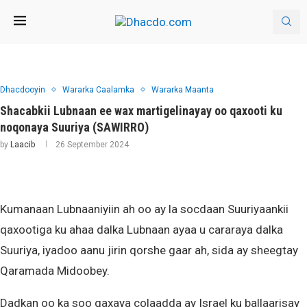
Dhacdooyin
Wararka Caalamka
Wararka Maanta
Shacabkii Lubnaan ee wax martigelinayay oo qaxooti ku
noqonaya Suuriya (SAWIRRO)
by
Laacib
26 September 2024
Kumanaan Lubnaaniyiin ah oo ay la socdaan Suuriyaankii
qaxootiga ku ahaa dalka Lubnaan ayaa u cararaya dalka
Suuriya, iyadoo aanu jirin qorshe gaar ah, sida ay sheegtay
Qaramada Midoobey.
Dadkan oo ka soo qaxaya colaadda ay Israel ku ballaarisay