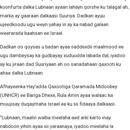
koonfurta dalka Lubnaan ayaan lahayn qorshe ku talagal ah,
marka ay gaaraan dalkaasi Suuriya. Dadkan ayuu
ujeedkoodu ugu weyn yahay in ay ka nabad galaan
weerarada baahsan ee Israel.
Dadkan oo qoysas u badan ayaa saddexdii maalmood ee
ugu dambeysay ka gudbayay xuduudda labada dal, iyadoo
ay ku jiraan dad Suuriyaan ah oo sanadahaan qaxooti ku
ahaa dalka Lubnaan.
Afhayeenka Hay’adda Qaxootiga Qaramada Midoobey
(UNHCR) ee Bariga Dhexe, Rula Amin ayaa walaac ka
muujisay duqaymaha Israel ee ku sii fidaaya dalkaasi.
“Lubnaan, maalin walba meelaha aad arki karto inay
nabdoon yihiin ayaa sii yaraanaya, iyadoo meelaha la