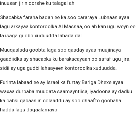
inuusan jirin qorshe ku talagal ah.
Shacabka faraha badan ee ka soo cararaya Lubnaan ayaa
lagu arkayaa kontoroolka Al Masnaa, oo ah kan ugu weyn ee
la isaga gudbo xuduudda labada dal.
Muuqaalada goobta laga soo qaaday ayaa muujinaya
gaadiidka ay shacabku ku barakacayaan oo safaf ugu jira,
sidii ay uga gudbi lahaayeen kontoroolka xuduudda.
Furinta labaad ee ay Israel ka furtay Bariga Dhexe ayaa
waxaa durbaba muuqata saamayntiisa, iyadoona ay dadku
ka cabsi qabaan in colaaddu ay soo dhaafto goobaha
hadda lagu dagaalamayo.