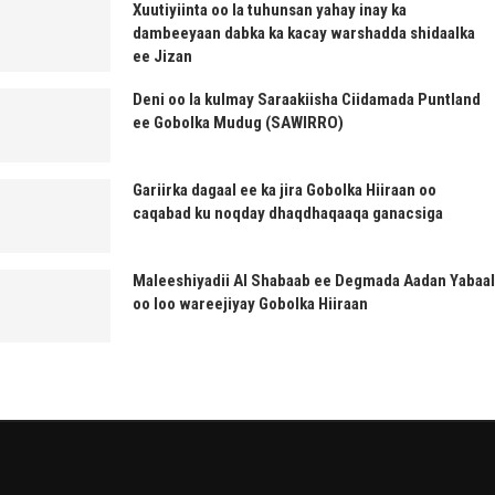
Xuutiyiinta oo la tuhunsan yahay inay ka
dambeeyaan dabka ka kacay warshadda shidaalka
ee Jizan
Deni oo la kulmay Saraakiisha Ciidamada Puntland
ee Gobolka Mudug (SAWIRRO)
Gariirka dagaal ee ka jira Gobolka Hiiraan oo
caqabad ku noqday dhaqdhaqaaqa ganacsiga
Maleeshiyadii Al Shabaab ee Degmada Aadan Yabaal
oo loo wareejiyay Gobolka Hiiraan