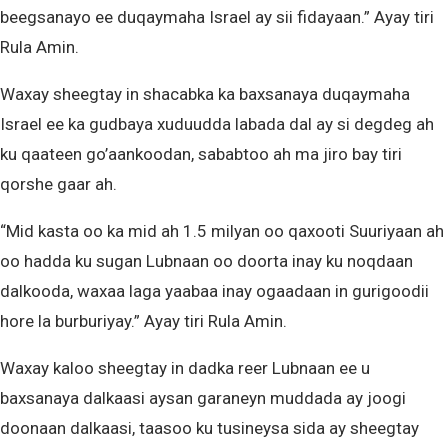
beegsanayo ee duqaymaha Israel ay sii fidayaan.” Ayay tiri
Rula Amin.
Waxay sheegtay in shacabka ka baxsanaya duqaymaha
Israel ee ka gudbaya xuduudda labada dal ay si degdeg ah
ku qaateen go’aankoodan, sababtoo ah ma jiro bay tiri
qorshe gaar ah.
“Mid kasta oo ka mid ah 1.5 milyan oo qaxooti Suuriyaan ah
oo hadda ku sugan Lubnaan oo doorta inay ku noqdaan
dalkooda, waxaa laga yaabaa inay ogaadaan in gurigoodii
hore la burburiyay.” Ayay tiri Rula Amin.
Waxay kaloo sheegtay in dadka reer Lubnaan ee u
baxsanaya dalkaasi aysan garaneyn muddada ay joogi
doonaan dalkaasi, taasoo ku tusineysa sida ay sheegtay