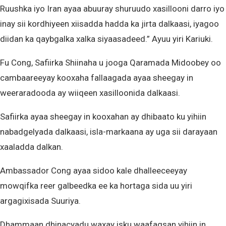
Ruushka iyo Iran ayaa abuuray shuruudo xasillooni darro iyo
inay sii kordhiyeen xiisadda hadda ka jirta dalkaasi, iyagoo
diidan ka qaybgalka xalka siyaasadeed.” Ayuu yiri Kariuki.
Fu Cong, Safiirka Shiinaha u jooga Qaramada Midoobey oo
cambaareeyay kooxaha fallaagada ayaa sheegay in
weeraradooda ay wiiqeen xasilloonida dalkaasi.
Safiirka ayaa sheegay in kooxahan ay dhibaato ku yihiin
nabadgelyada dalkaasi, isla-markaana ay uga sii darayaan
xaaladda dalkan.
Ambassador Cong ayaa sidoo kale dhalleeceeyay
mowqifka reer galbeedka ee ka hortaga sida uu yiri
argagixisada Suuriya.
Dhammaan dhinacyadu waxay isku waafaqsan yihiin in