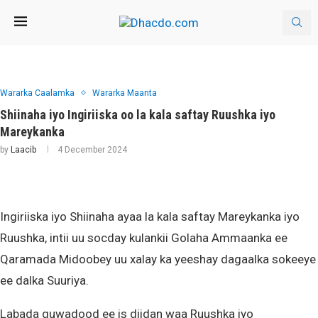
Wararka Caalamka
Wararka Maanta
Shiinaha iyo Ingiriiska oo la kala saftay Ruushka iyo
Mareykanka
by
Laacib
4 December 2024
Ingiriiska iyo Shiinaha ayaa la kala saftay Mareykanka iyo
Ruushka, intii uu socday kulankii Golaha Ammaanka ee
Qaramada Midoobey uu xalay ka yeeshay dagaalka sokeeye
ee dalka Suuriya.
Labada quwadood ee is diidan waa Ruushka iyo