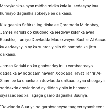
Mareykanka’e ayaa midba midka kale ku eedeeyay inuu
hurinayo dagaalka sokeeye ee dalkaasi.
Kuxigeenka Safiirka Ingiriiska ee Qaramada Midoobey,
James Kariuki oo khudbad ka jeediyay kulanka ayaa
Ruushka, Iran iyo Dowladda Madaxweyne Bashar Al Assad
ku eedeeyay in ay ku suntan yihiin dhibaatada ka jirta
dalkaasi.
James Kariuki oo ka gaabsaday inuu cambaareeyo
dagaalka ay hoggaaminayaan Xoogaga Hayat Tahrir Al-
Sham ee ka dhanka ah dowladda dalkaasi ayaa sheegay in
saddexda dowladood ay diidan yihiin in hannaan
siyaasadeed xal lagaga gaaro dagaalka Suuriya.
“Dowladda Suuriya oo garabsaneysa taageereyaasheeda