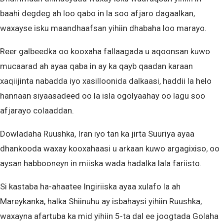
baahi degdeg ah loo qabo in la soo afjaro dagaalkan,
waxayse isku maandhaafsan yihiin dhabaha loo marayo.
Reer galbeedka oo kooxaha fallaagada u aqoonsan kuwo
mucaarad ah ayaa qaba in ay ka qayb qaadan karaan
xaqiijinta nabadda iyo xasilloonida dalkaasi, haddii la helo
hannaan siyaasadeed oo la isla ogolyaahay oo lagu soo
afjarayo colaaddan.
Dowladaha Ruushka, Iran iyo tan ka jirta Suuriya ayaa
dhankooda waxay kooxahaasi u arkaan kuwo argagixiso, oo
aysan habbooneyn in miiska wada hadalka lala fariisto.
Si kastaba ha-ahaatee Ingiriiska ayaa xulafo la ah
Mareykanka, halka Shiinuhu ay isbahaysi yihiin Ruushka,
waxayna afartuba ka mid yihiin 5-ta dal ee joogtada Golaha