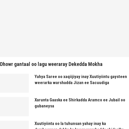
Dhowr gantaal oo lagu weeraray Dekedda Mokha
Yahya Saree oo xaqiijiyay inay Xuutiyiintu gaysteen
weerarka warshadda Jizan ee Sacuudiga
Xarunta Gaaska ee Shirkadda Aramco ee Jubail oo
gubaneysa
Xuutiyiinta oo la tuhunsan yahay inay ka