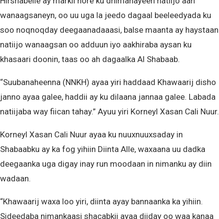
Hirshabelle ay markii hore ku dhimanayeen natiijo aan
wanaagsaneyn, oo uu uga la jeedo dagaal beeleedyada ku
soo noqnoqday deegaanadaaasi, balse maanta ay haystaan
natiijo wanaagsan oo adduun iyo aakhiraba aysan ku
khasaari doonin, taas oo ah dagaalka Al Shabaab.
“Suubanaheenna (NNKH) ayaa yiri haddaad Khawaarij disho
janno ayaa galee, haddii ay ku dilaana jannaa galee. Labada
natiijaba way fiican tahay.” Ayuu yiri Korneyl Xasan Cali Nuur.
Korneyl Xasan Cali Nuur ayaa ku nuuxnuuxsaday in
Shabaabku ay ka fog yihiin Diinta Alle, waxaana uu dadka
deegaanka uga digay inay run moodaan in nimanku ay diin
wadaan.
“Khawaarij waxa loo yiri, diinta ayay bannaanka ka yihiin.
Sideedaba nimankaasi shacabkii ayaa diiday oo waa kanaa