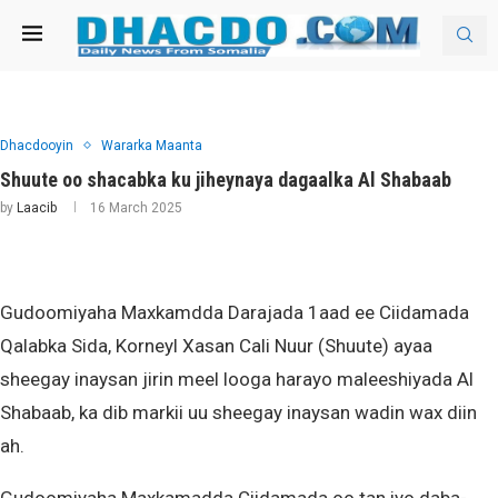
Dhacdooyin
Wararka Maanta
Shuute oo shacabka ku jiheynaya dagaalka Al Shabaab
by
Laacib
16 March 2025
Gudoomiyaha Maxkamdda Darajada 1aad ee Ciidamada
Qalabka Sida, Korneyl Xasan Cali Nuur (Shuute) ayaa
sheegay inaysan jirin meel looga harayo maleeshiyada Al
Shabaab, ka dib markii uu sheegay inaysan wadin wax diin
ah.