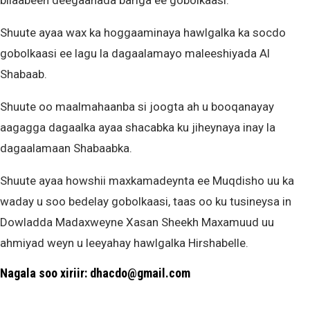
bilaabeen deegaanada bariga ee gobolkaasi.
Shuute ayaa wax ka hoggaaminaya hawlgalka ka socdo
gobolkaasi ee lagu la dagaalamayo maleeshiyada Al
Shabaab.
Shuute oo maalmahaanba si joogta ah u booqanayay
aagagga dagaalka ayaa shacabka ku jiheynaya inay la
dagaalamaan Shabaabka.
Shuute ayaa howshii maxkamadeynta ee Muqdisho uu ka
waday u soo bedelay gobolkaasi, taas oo ku tusineysa in
Dowladda Madaxweyne Xasan Sheekh Maxamuud uu
ahmiyad weyn u leeyahay hawlgalka Hirshabelle.
Nagala soo xiriir: dhacdo@gmail.com