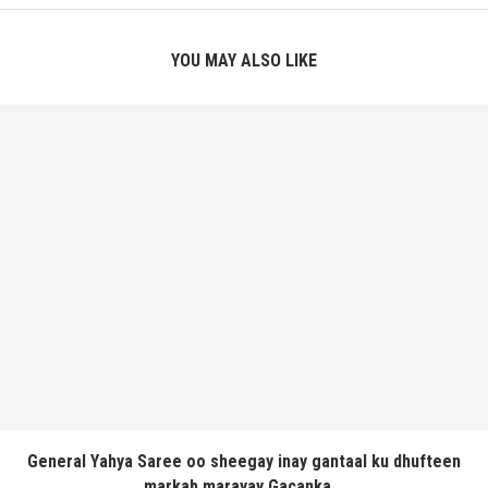
YOU MAY ALSO LIKE
General Yahya Saree oo sheegay inay gantaal ku dhufteen
markab marayay Gacanka...