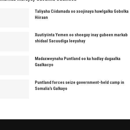
Taliyaha Ciidamada oo xoojinaya hawlgalka Gobolka
Hiiraan
Xuutiyiinta Yemen oo sheegay inay gubeen markab
shidaal Sacuudiga leeyahay
Madaxweynaha Puntland oo ka hadlay dagaalka
Gaalkacyo
Puntland forces seize government-held camp in
Somalia’s Galkayo