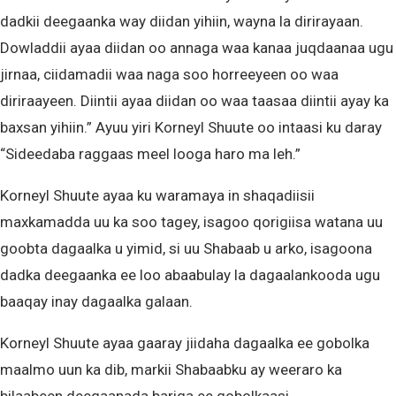
dadkii deegaanka way diidan yihiin, wayna la dirirayaan.
Dowladdii ayaa diidan oo annaga waa kanaa juqdaanaa ugu
jirnaa, ciidamadii waa naga soo horreeyeen oo waa
diriraayeen. Diintii ayaa diidan oo waa taasaa diintii ayay ka
baxsan yihiin.” Ayuu yiri Korneyl Shuute oo intaasi ku daray
“Sideedaba raggaas meel looga haro ma leh.”
Korneyl Shuute ayaa ku waramaya in shaqadiisii
maxkamadda uu ka soo tagey, isagoo qorigiisa watana uu
goobta dagaalka u yimid, si uu Shabaab u arko, isagoona
dadka deegaanka ee loo abaabulay la dagaalankooda ugu
baaqay inay dagaalka galaan.
Korneyl Shuute ayaa gaaray jiidaha dagaalka ee gobolka
maalmo uun ka dib, markii Shabaabku ay weeraro ka