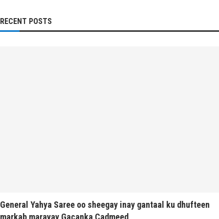
RECENT POSTS
General Yahya Saree oo sheegay inay gantaal ku dhufteen
markab marayay Gacanka Cadmeed