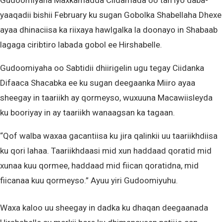
Gudoomiyaha Maxkamadda Ciidamada oo tan iyo daba-
yaaqadii bishii February ku sugan Gobolka Shabellaha Dhexe
ayaa dhinaciisa ka riixaya hawlgalka la doonayo in Shabaab
lagaga ciribtiro labada gobol ee Hirshabelle.
Gudoomiyaha oo Sabtidii dhiirigelin ugu tegay Ciidanka
Difaaca Shacabka ee ku sugan deegaanka Miiro ayaa
sheegay in taariikh ay qormeyso, wuxuuna Macawiisleyda
ku booriyay in ay taariikh wanaagsan ka tagaan.
“Qof walba waxaa gacantiisa ku jira qalinkii uu taariikhdiisa
ku qori lahaa. Taariikhdaasi mid xun haddaad qoratid mid
xunaa kuu qormee, haddaad mid fiican qoratidna, mid
fiicanaa kuu qormeyso.” Ayuu yiri Gudoomiyuhu.
Waxa kaloo uu sheegay in dadka ku dhaqan deegaanada