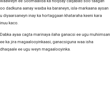
waaweyn ee Soomaalida ka noqday caqabad soo taagan
oo dadkuna aanay waxba ka baraneyn, isla-markaana aysan
u diyaarsaneyn inay ka hortaggaan khataraha keeni kara
inuu kaco.
Dabka ayaa cagta marinaya ilaha ganacsi ee ugu muhiimsan
ee ka jira magaalooyinkaasi, ganacsiguna waa isha
dhaqaale ee ugu weyn magaalooyinka.