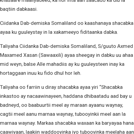
khasaare maaliyadeed, ka hor inta aan saacado ka dib la
baqtiin dabkaasi.
Ciidanka Dab-demiska Somaliland oo kaashanaya shacabka
ayaa ku guuleystay in la xakameeyo fiditaanka dabka.
Taliyaha Ciidanka Dab-demiska Somaliland, S/guuto Axmed
Maxamed Xasan (Sawaaxili) ayaa sheegay in dabku uu ahaa
mid weyn, balse Alle mahadiis ay ku guuleysteen inay ka
hortaggaan inuu ku fido dhul hor leh.
Taliyaha oo farriin u diray shacabka ayaa yiri “Shacabka
inkastoo ay nacaawinayeen, haddana dhibaatadu aad bay u
badneyd, oo baabuurtii meel ay maraan ayaanu waynay,
cagtii meel aanu marnaa waynay, tubooyinkii meel aan la
marnaa waynay. Markaa shacabka waxaan ka baryayaa hana
caawiyaan, laakiin waddooyinka iyo tubooyinka meelaha aan