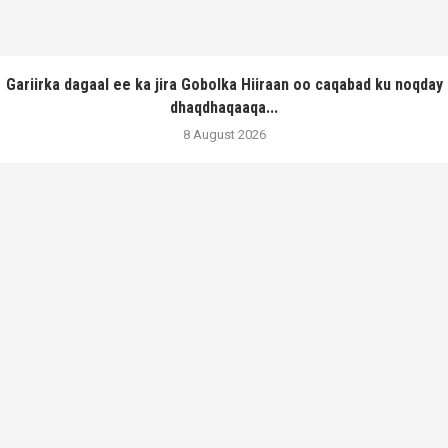
Gariirka dagaal ee ka jira Gobolka Hiiraan oo caqabad ku noqday
dhaqdhaqaaqa...
8 August 2026