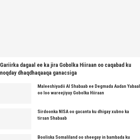
Gariirka dagaal ee ka jira Gobolka Hiiraan oo caqabad ku
noqday dhaqdhaqaaqa ganacsiga
Maleeshiyadii Al Shabaab ee Degmada Aadan Yabaal
oo loo wareejiyay Gobolka Hiiraan
Sirdoonka NISA oo gacanta ku dhigay xubno ka
tirsan Shabaab
Booliska Somaliland oo sheegay in bambada ku