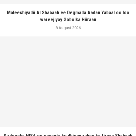
Maleeshiyadii Al Shabaab ee Degmada Aadan Yabaal oo loo
wareejiyay Gobolka Hiiraan
8 August 2026
Sirdoonka NISA oo gacanta ku dhigay xubno ka tirsan Shabaab