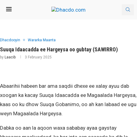
Dhacdooyin
Wararka Maanta
Suuqa Idaacadda ee Hargeysa oo gubtay (SAWIRRO)
by
Laacib
3 February 2025
Abaarihii habeen bar ama saqdii dhexe ee xalay ayuu dab
xoogan ka kacay Suuqa Idaacadda ee Magaalada Hargeysa,
kaas oo ku dhow Suuqa Gobanimo, oo ah kan labaad ee ugu
weyn Magaalada Hargeysa.
Dabka oo aan la aqoon waxa sababay ayaa gaystay