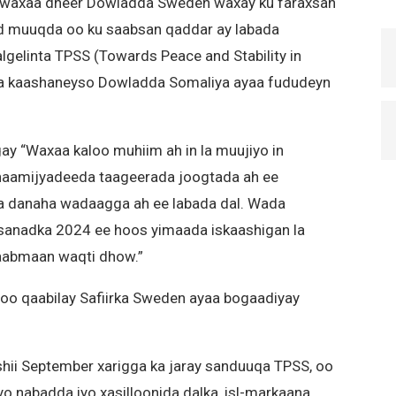
s waxaa dheer Dowladda Sweden waxay ku faraxsan
d muuqda oo ku saabsan qaddar ay labada
gelinta TPSS (Towards Peace and Stability in
 la kaashaneyso Dowladda Somaliya ayaa fududeyn
ay “Waxaa kaloo muhiim ah in la muujiyo in
naamijyadeeda taageerada joogtada ah ee
sa danaha wadaagga ah ee labada dal. Wada
sanadka 2024 ee hoos yimaada iskaashigan la
laabmaan waqti dhow.”
oo qaabilay Safiirka Sweden ayaa bogaadiyay
shii September xarigga ka jaray sanduuqa TPSS, oo
iyo nabadda iyo xasilloonida dalka, isl-markaana