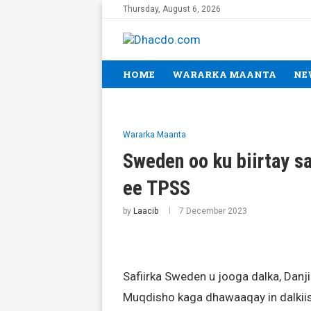
Thursday, August 6, 2026
HOME
WARARKA MAANTA
NE
Wararka Maanta
Sweden oo ku biirtay s
ee TPSS
by
Laacib
7 December 2023
Safiirka Sweden u jooga dalka, Da
Muqdisho kaga dhawaaqay in dalkii