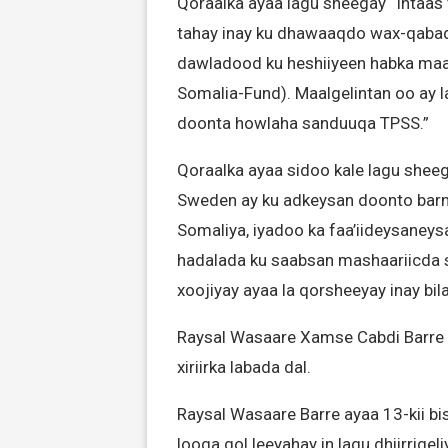
Qoraalka ayaa lagu sheegay “Intaa
tahay inay ku dhawaaqdo wax-qaba
dawladood ku heshiiyeen habka maal
Somalia-Fund). Maalgelintan oo ay
doonta howlaha sanduuqa TPSS.”
Qoraalka ayaa sidoo kale lagu sheeg
Sweden ay ku adkeysan doonto bar
Somaliya, iyadoo ka faa’iideysaney
hadalada ku saabsan mashaariicda 
xoojiyay ayaa la qorsheeyay inay bi
Raysal Wasaare Xamse Cabdi Barre 
xiriirka labada dal.
Raysal Wasaare Barre ayaa 13-kii bi
looga gol leeyahay in lagu dhiirrigel