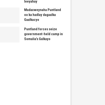
leeyahay
Madaxweynaha Puntland
oo ka hadlay dagaalka
Gaalkacyo
Puntland forces seize
government-held camp in
Somalia’s Galkayo