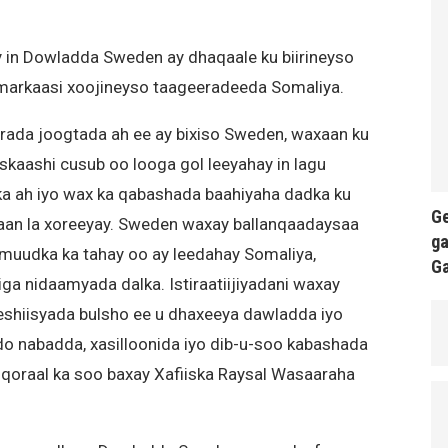
gay in Dowladda Sweden ay dhaqaale ku biirineyso
arkaasi xoojineyso taageeradeeda Somaliya.
rada joogtada ah ee ay bixiso Sweden, waxaan ku
kaashi cusub oo looga gol leeyahay in lagu
ka ah iyo wax ka qabashada baahiyaha dadka ku
Ge
aan la xoreeyay. Sweden waxay ballanqaadaysaa
ga
rmuudka ka tahay oo ay leedahay Somaliya,
G
iga nidaamyada dalka. Istiraatiijiyadani waxay
eshiisyada bulsho ee u dhaxeeya dawladda iyo
do nabadda, xasilloonida iyo dib-u-soo kabashada
 qoraal ka soo baxay Xafiiska Raysal Wasaaraha