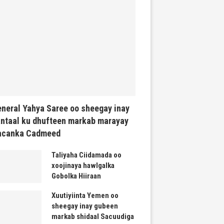
neral Yahya Saree oo sheegay inay
ntaal ku dhufteen markab marayay
acanka Cadmeed
Taliyaha Ciidamada oo
xoojinaya hawlgalka
Gobolka Hiiraan
Xuutiyiinta Yemen oo
sheegay inay gubeen
markab shidaal Sacuudiga