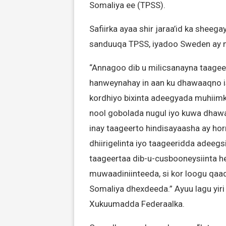
Somaliya ee (TPSS).
Safiirka ayaa shir jaraa’id ka shee
sanduuqa TPSS, iyadoo Sweden ay m
“Annagoo dib u milicsanayna taagee
hanweynahay in aan ku dhawaaqno is
kordhiyo bixinta adeegyada muhiim
nool gobolada nugul iyo kuwa dhaw
inay taageerto hindisayaasha ay ho
dhiirigelinta iyo taageeridda adeegs
taageertaa dib-u-cusbooneysiinta h
muwaadiniinteeda, si kor loogu qaa
Somaliya dhexdeeda.” Ayuu lagu yiri
Xukuumadda Federaalka.