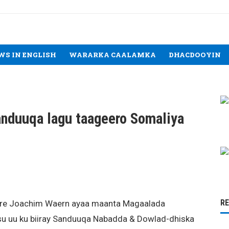
WS IN ENGLISH
WARARKA CAALAMKA
DHACDOOYIN
anduuqa lagu taageero Somaliya
R
njire Joachim Waern ayaa maanta Magaalada
su uu ku biiray Sanduuqa Nabadda & Dowlad-dhiska