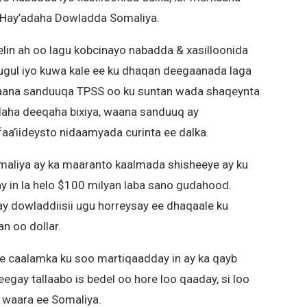
n Hay’adaha Dowladda Somaliya.
in ah oo lagu kobcinayo nabadda & xasilloonida
ugul iyo kuwa kale ee ku dhaqan deegaanada laga
waana sanduuqa TPSS oo ku suntan wada shaqeynta
aha deeqaha bixiya, waana sanduuq ay
faa’iideysto nidaamyada curinta ee dalka.
maliya ay ka maaranto kaalmada shisheeye ay ku
ay in la helo $100 milyan laba sano gudahood.
 dowladdiisii ugu horreysay ee dhaqaale ku
an oo dollar.
ee caalamka ku soo martiqaadday in ay ka qayb
gay tallaabo is bedel oo hore loo qaaday, si loo
a waara ee Somaliya.