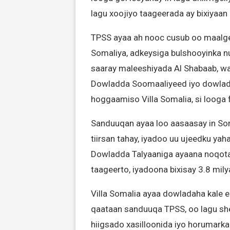
lagu xoojiyo taageerada ay bixiyaa
TPSS ayaa ah nooc cusub oo maalgel
Somaliya, adkeysiga bulshooyinka n
saaray maleeshiyada Al Shabaab, 
Dowladda Soomaaliyeed iyo dowlad
hoggaamiso Villa Somalia, si looga 
Sanduuqan ayaa loo aasaasay in So
tiirsan tahay, iyadoo uu ujeedku yah
Dowladda Talyaaniga ayaana noqotay
taageerto, iyadoona bixisay 3.8 mily
Villa Somalia ayaa dowladaha kale 
qaataan sanduuqa TPSS, oo lagu shee
hiigsado xasilloonida iyo horumark