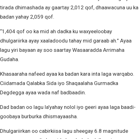
tirada dhimashada ay gaartay 2,012 qof, dhaawacuna uu ka
badan yahay 2,059 qof.
“1,404 qof oo ka mid ah dadka ku waxyeeloobay
dhulgariirka ayay xaaladoodu tahay mid garaab ah.” Ayaa
lagu yiri bayaan ay soo saartay Wasaaradda Arrimaha
Gudaha.
Khasaaraha nafeed ayaa ka badan kara inta laga warqabo.
Ciidamada Qalabka Sida iyo Shaqaalaha Gurmadka
Degdegga ayaa wada naf badbaadin.
Dad badan oo lagu la’yahay nolol iyo geeri ayaa laga baadi-
goobaya burburka dhismayaasha.
Dhulgariirkan oo cabirkiisa lagu sheegay 6.8 magnitude