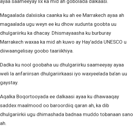
ayaa saameeyay lix ka mid ah gobolada dalkaasi.
Magaalada dalxiiska caanka ku ah ee Marrakech ayaa ah
magaalada ugu weyn ee ku dhow xudunta goobta uu
dhulgariirku ka dhacay. Dhismayaasha ku burburay
Marrakech waxaa ka mid ah kuwo ay Hay’adda UNESCO u
diiwaangelisay goobo taariikhiya.
Dadka ku nool goobaha uu dhulgariirku saameeyay ayaa
weli la anfariirsan dhulgariirkaasi iyo waxyeelada ba’an uu
gaystay.
Aqalka Boqortooyada ee dalkaasi ayaa ku dhawaaqay
saddex maalmood oo baroordiiq qaran ah, ka dib
dhulgariirkii ugu dhimashada badnaa muddo tobanaan sano
ah.