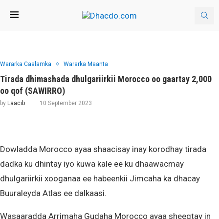
Wararka Caalamka
Wararka Maanta
Tirada dhimashada dhulgariirkii Morocco oo gaartay 2,000
oo qof (SAWIRRO)
by
Laacib
10 September 2023
Dowladda Morocco ayaa shaacisay inay korodhay tirada
dadka ku dhintay iyo kuwa kale ee ku dhaawacmay
dhulgariirkii xooganaa ee habeenkii Jimcaha ka dhacay
Buuraleyda Atlas ee dalkaasi.
Wasaaradda Arrimaha Gudaha Morocco ayaa sheegtay in