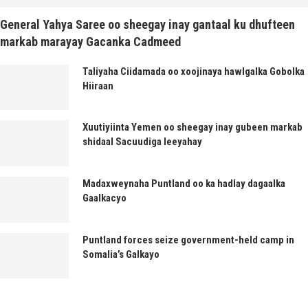
General Yahya Saree oo sheegay inay gantaal ku dhufteen
markab marayay Gacanka Cadmeed
Taliyaha Ciidamada oo xoojinaya hawlgalka Gobolka
Hiiraan
Xuutiyiinta Yemen oo sheegay inay gubeen markab
shidaal Sacuudiga leeyahay
Madaxweynaha Puntland oo ka hadlay dagaalka
Gaalkacyo
Puntland forces seize government-held camp in
Somalia’s Galkayo