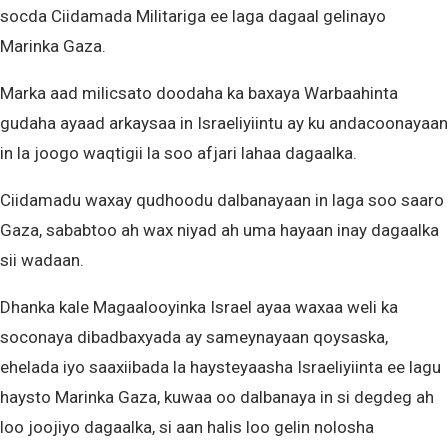
socda Ciidamada Militariga ee laga dagaal gelinayo
Marinka Gaza.
Marka aad milicsato doodaha ka baxaya Warbaahinta
gudaha ayaad arkaysaa in Israeliyiintu ay ku andacoonayaan
in la joogo waqtigii la soo afjari lahaa dagaalka.
Ciidamadu waxay qudhoodu dalbanayaan in laga soo saaro
Gaza, sababtoo ah wax niyad ah uma hayaan inay dagaalka
sii wadaan.
Dhanka kale Magaalooyinka Israel ayaa waxaa weli ka
soconaya dibadbaxyada ay sameynayaan qoysaska,
ehelada iyo saaxiibada la haysteyaasha Israeliyiinta ee lagu
haysto Marinka Gaza, kuwaa oo dalbanaya in si degdeg ah
loo joojiyo dagaalka, si aan halis loo gelin nolosha