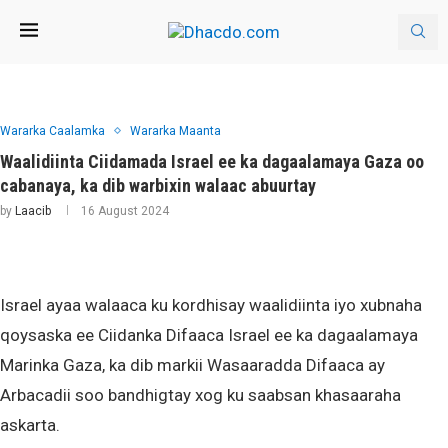
Wararka Caalamka
Wararka Maanta
Waalidiinta Ciidamada Israel ee ka dagaalamaya Gaza oo
cabanaya, ka dib warbixin walaac abuurtay
by
Laacib
16 August 2024
Israel ayaa walaaca ku kordhisay waalidiinta iyo xubnaha
qoysaska ee Ciidanka Difaaca Israel ee ka dagaalamaya
Marinka Gaza, ka dib markii Wasaaradda Difaaca ay
Arbacadii soo bandhigtay xog ku saabsan khasaaraha
askarta.