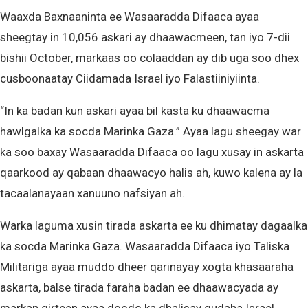
Waaxda Baxnaaninta ee Wasaaradda Difaaca ayaa
sheegtay in 10,056 askari ay dhaawacmeen, tan iyo 7-dii
bishii October, markaas oo colaaddan ay dib uga soo dhex
cusboonaatay Ciidamada Israel iyo Falastiiniyiinta.
“In ka badan kun askari ayaa bil kasta ku dhaawacma
hawlgalka ka socda Marinka Gaza.” Ayaa lagu sheegay war
ka soo baxay Wasaaradda Difaaca oo lagu xusay in askarta
qaarkood ay qabaan dhaawacyo halis ah, kuwo kalena ay la
tacaalanayaan xanuuno nafsiyan ah.
Warka laguma xusin tirada askarta ee ku dhimatay dagaalka
ka socda Marinka Gaza. Wasaaradda Difaaca iyo Taliska
Militariga ayaa muddo dheer qarinayay xogta khasaaraha
askarta, balse tirada faraha badan ee dhaawacyada ay