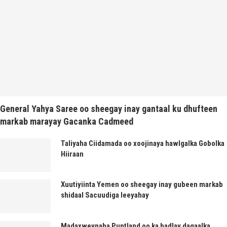
General Yahya Saree oo sheegay inay gantaal ku dhufteen
markab marayay Gacanka Cadmeed
Taliyaha Ciidamada oo xoojinaya hawlgalka Gobolka
Hiiraan
Xuutiyiinta Yemen oo sheegay inay gubeen markab
shidaal Sacuudiga leeyahay
Madaxweynaha Puntland oo ka hadlay dagaalka