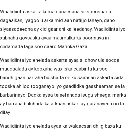
Waalidiinta askarta kuma qanacsana sii socoshada
dagaalkan, iyagoo u arka mid aan natiijo lahayn, dano
siyaasadeedna ay cid gaar ahi ka leedahay. Waalidiinta iyo
xubnaha qoysaska ayaa maamulka ku boorinaya in
ciidamada laga soo saaro Marinka Gaza.
Waalidiinta iyo ehelada askarta ayaa si dhow ula socda
muuqaalada ay kooxaha wax iska caabinta ku soo
bandhigaan barraha bulshada ee ku saabsan askarta sida
tooska ah loo tooganayo iyo gaadiidka gaashaaman ee la
burburinayo. Dadka ayaa teleefanada isugu sheega, marka
ay barraha bulshada ka arkaan askari ay garanayeen oo la
dilay.
Waalidiinta iyo ehelada ayaa ka walaacsan dhiig baxa ku