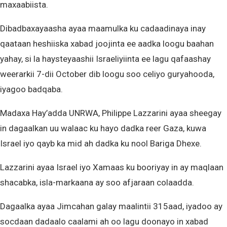
maxaabiista.
Dibadbaxayaasha ayaa maamulka ku cadaadinaya inay
qaataan heshiiska xabad joojinta ee aadka loogu baahan
yahay, si la haysteyaashii Israeliyiinta ee lagu qafaashay
weerarkii 7-dii October dib loogu soo celiyo guryahooda,
iyagoo badqaba.
Madaxa Hay’adda UNRWA, Philippe Lazzarini ayaa sheegay
in dagaalkan uu walaac ku hayo dadka reer Gaza, kuwa
Israel iyo qayb ka mid ah dadka ku nool Bariga Dhexe.
Lazzarini ayaa Israel iyo Xamaas ku booriyay in ay maqlaan
shacabka, isla-markaana ay soo afjaraan colaadda.
Dagaalka ayaa Jimcahan galay maalintii 315aad, iyadoo ay
socdaan dadaalo caalami ah oo lagu doonayo in xabad