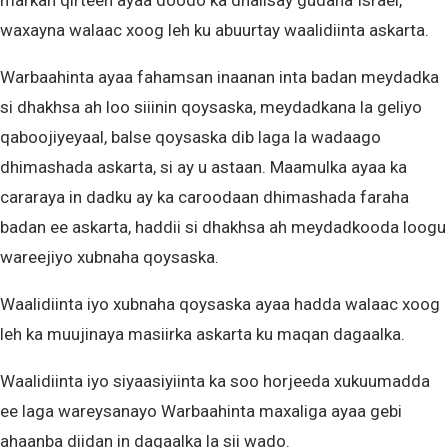
markan qirteen ayaa doodo ka dhalisay gudaha Israel,
waxayna walaac xoog leh ku abuurtay waalidiinta askarta.
Warbaahinta ayaa fahamsan inaanan inta badan meydadka
si dhakhsa ah loo siiinin qoysaska, meydadkana la geliyo
qaboojiyeyaal, balse qoysaska dib laga la wadaago
dhimashada askarta, si ay u astaan. Maamulka ayaa ka
cararaya in dadku ay ka caroodaan dhimashada faraha
badan ee askarta, haddii si dhakhsa ah meydadkooda loogu
wareejiyo xubnaha qoysaska.
Waalidiinta iyo xubnaha qoysaska ayaa hadda walaac xoog
leh ka muujinaya masiirka askarta ku maqan dagaalka.
Waalidiinta iyo siyaasiyiinta ka soo horjeeda xukuumadda
ee laga wareysanayo Warbaahinta maxaliga ayaa gebi
ahaanba diidan in dagaalka la sii wado.