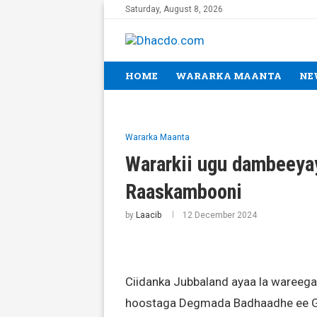
Saturday, August 8, 2026
HOME
WARARKA MAANTA
NE
Wararka Maanta
Wararkii ugu dambeeyay
Raaskambooni
by
Laacib
12 December 2024
Ciidanka Jubbaland ayaa la wareeg
hoostaga Degmada Badhaadhe ee Go