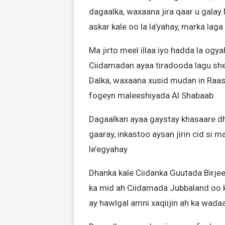
dagaalka, waxaana jira qaar u galay 
askar kale oo la la’yahay, marka la
Ma jirto meel illaa iyo hadda la og
Ciidamadan ayaa tiradooda lagu sh
Dalka, waxaana xusid mudan in Raask
fogeyn maleeshiyada Al Shabaab.
Dagaalkan ayaa gaystay khasaare d
gaaray, inkastoo aysan jirin cid si 
le’egyahay.
Dhanka kale Ciidanka Guutada Birjee
ka mid ah Ciidamada Jubbaland oo 
ay hawlgal amni xaqiijin ah ka wad