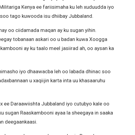
Militariga Kenya ee fariisimaha ku leh xuduudda iyo
ga soo tago kuwooda isu dhiibay Jubbaland.
yahay oo ciidamada maqan ay ku sugan yihin.
eegay tobanaan askari oo u badan kuwa Xoogga
ambooni ay ku taalo meel jasiirad ah, oo aysan ka
himasho iyo dhaawacba leh oo labada dhinac soo
madaxbannaan u xaqiijin karta inta uu khasaaruhu
x ee Daraawiishta Jubbaland iyo cutubyo kale oo
ku sugan Raaskambooni ayaa la sheegaya in saaka
aan deegaankaasi.