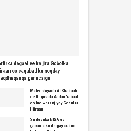
riirka dagaal ee ka jira Gobolka
iraan oo caqabad ku noqday
haqdhaqaaqa ganacsiga
Maleeshiyadii Al Shabaab
ee Degmada Aadan Yabaal
oo loo wareejiyay Gobolka
Hiiraan
Sirdoonka NISA oo
gacanta ku dhigay xubno