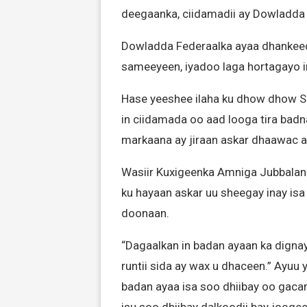
deegaanka, ciidamadii ay Dowladda 
Dowladda Federaalka ayaa dhankeed
sameeyeen, iyadoo laga hortagayo i
Hase yeeshee ilaha ku dhow dhow S
in ciidamada oo aad looga tira badn
markaana ay jiraan askar dhaawac ah
Wasiir Kuxigeenka Amniga Jubbaland
ku hayaan askar uu sheegay inay isa
doonaan.
“Dagaalkan in badan ayaan ka digna
runtii sida ay wax u dhaceen.” Ayuu 
badan ayaa isa soo dhiibay oo gaca