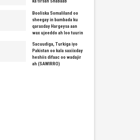
ka tirsan Shabaab
Booliska Somaliland oo
sheegay in bambada ku
qaraxday Hargeysa aan
wax ujeeddo ah loo tuurin
Sacuudiga, Turkiga iyo
Pakistan oo kala saxiixday
heshiis difaac oo wadajir
ah (SAWIRRO)