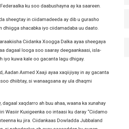
Federaalka ku soo daabushayna ay ka saareen.
a sheegtay in ciidamadeeda ay dib u gurasho
n dhiigga shacabka iyo ciidamadaba uu daato.
araakiisha Ciidanka Xoogga Dalka ayaa sheegaya
aa dagaal looga soo saaray deegaankaasi, isla-
 iyo kuwa kale oo gacanta lagu dhigay.
, Aadan Axmed Xaaji ayaa xaqiijiyay in ay gacanta
 soo dhiibtay, si wanaagsana ay ula dhaqmi
y, dagaal xaqdarro ah buu ahaa, waana ka xunahay
yiri Wasiir Kuxigeenka oo intaasi ku daray “Ciidamo
nteenna ku jira. Ciidankaas Dowladda Jubbaland