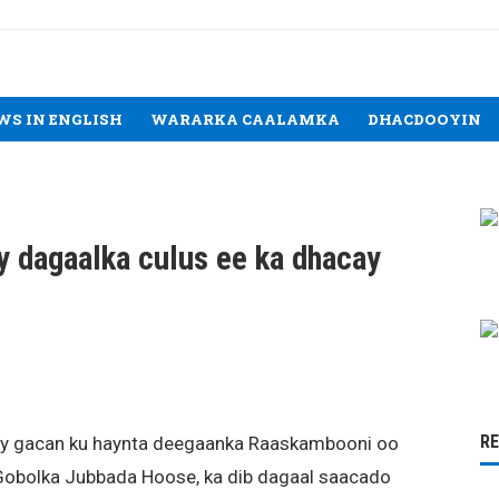
WS IN ENGLISH
WARARKA CAALAMKA
DHACDOOYIN
 dagaalka culus ee ka dhacay
R
ay gacan ku haynta deegaanka Raaskambooni oo
bolka Jubbada Hoose, ka dib dagaal saacado