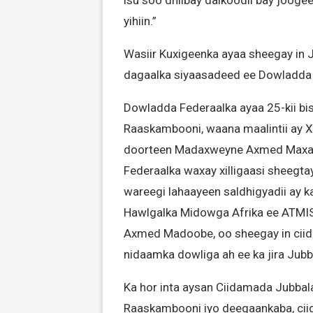
isu soo dhiibay dalkoodii bay jooge
yihiin.”
Wasiir Kuxigeenka ayaa sheegay in 
dagaalka siyaasadeed ee Dowladda 
Dowladda Federaalka ayaa 25-kii bi
Raaskambooni, waana maalintii ay X
doorteen Madaxweyne Axmed Maxa
Federaalka waxay xilligaasi sheegtay 
wareegi lahaayeen saldhigyadii ay 
Hawlgalka Midowga Afrika ee ATMIS
Axmed Madoobe, oo sheegay in ciid
nidaamka dowliga ah ee ka jira Jubb
Ka hor inta aysan Ciidamada Jubba
Raaskambooni iyo deegaankaba, ciid