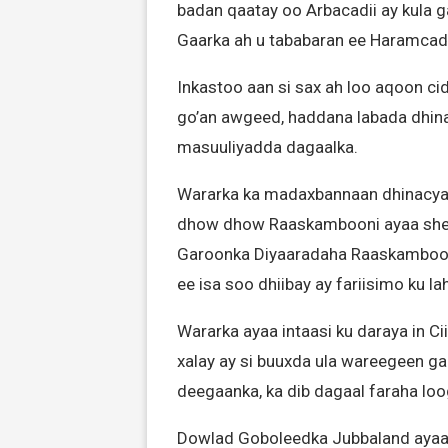
badan qaatay oo Arbacadii ay kula g
Gaarka ah u tababaran ee Haramcad
Inkastoo aan si sax ah loo aqoon c
go’an awgeed, haddana labada dhin
masuuliyadda dagaalka.
Wararka ka madaxbannaan dhinacyad
dhow dhow Raaskambooni ayaa shee
Garoonka Diyaaradaha Raaskambooni
ee isa soo dhiibay ay fariisimo ku l
Wararka ayaa intaasi ku daraya in C
xalay ay si buuxda ula wareegeen g
deegaanka, ka dib dagaal faraha loo
Dowlad Goboleedka Jubbaland ayaa 