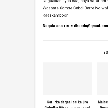
Dagaalkan ayaa baajinaya safar hor
Wasaare Xamse Cabdi Barre iyo wa
Raaskambooni.
Nagala soo xiriir: dhacdo@gmail.co
YO
Gariirka dagaal ee ka jira
Malee
Gobolka Hiiraan oo caqabad
Degm