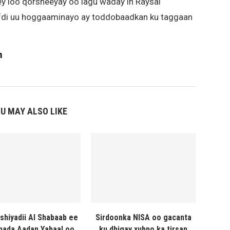
ey loo qorsheeyay oo lagu waday in Raysal
fdi uu hoggaaminayo ay toddobaadkan ku taggaan
m
U MAY ALSO LIKE
shiyadii Al Shabaab ee
Sirdoonka NISA oo gacanta
ada Aadan Yabaal oo
ku dhigay xubno ka tirsan