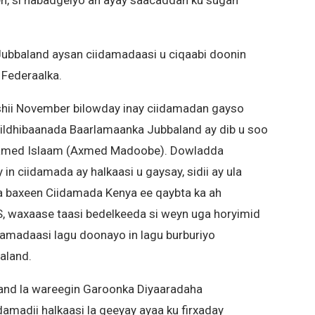
en, si nabadgelyo ah ayay saacaddan ku sugan
Jubbaland aysan ciidamadaasi u ciqaabi doonin
Federaalka.
shii November bilowday inay ciidamadan gayso
ildhibaanada Baarlamaanka Jubbaland ay dib u soo
med Islaam (Axmed Madoobe). Dowladda
in ciidamada ay halkaasi u gaysay, sidii ay ula
ka baxeen Ciidamada Kenya ee qaybta ka ah
, waxaase taasi bedelkeeda si weyn uga horyimid
amadaasi lagu doonayo in lagu burburiyo
aland.
land la wareegin Garoonka Diyaaradaha
amadii halkaasi la geeyay ayaa ku firxaday