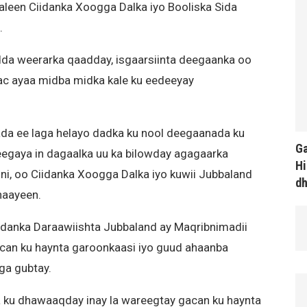
aleen Ciidanka Xoogga Dalka iyo Booliska Sida
.
idda weerarka qaadday, isgaarsiinta deegaanka oo
ac ayaa midba midka kale ku eedeeyay
a ee laga helayo dadka ku nool deegaanada ku
Ga
gaya in dagaalka uu ka bilowday agagaarka
Hi
, oo Ciidanka Xoogga Dalka iyo kuwii Jubbaland
d
ahaayeen.
iidanka Daraawiishta Jubbaland ay Maqribnimadii
acan ku haynta garoonkaasi iyo guud ahaanba
ga gubtay.
ku dhawaaqday inay la wareegtay gacan ku haynta