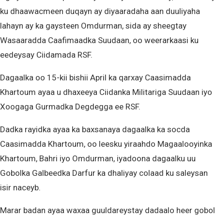
ku dhaawacmeen duqayn ay diyaaradaha aan duuliyaha
lahayn ay ka gaysteen Omdurman, sida ay sheegtay
Wasaaradda Caafimaadka Suudaan, oo weerarkaasi ku
eedeysay Ciidamada RSF.
Dagaalka oo 15-kii bishii April ka qarxay Caasimadda
Khartoum ayaa u dhaxeeya Ciidanka Militariga Suudaan iyo
Xoogaga Gurmadka Degdegga ee RSF.
Dadka rayidka ayaa ka baxsanaya dagaalka ka socda
Caasimadda Khartoum, oo leesku yiraahdo Magaalooyinka
Khartoum, Bahri iyo Omdurman, iyadoona dagaalku uu
Gobolka Galbeedka Darfur ka dhaliyay colaad ku saleysan
isir naceyb.
Marar badan ayaa waxaa guuldareystay dadaalo heer gobol