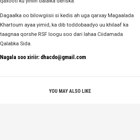
qaxooti ku yihiin dalalka deriska.
Dagaalka oo bilowgiisii si kedis ah uga qarxay Magaalada
Khartoum ayaa yimid, ka dib toddobaadyo uu khilaaf ka
taagnaa qorshe RSF loogu soo dari lahaa Ciidamada
Qalabka Sida.
Nagala soo xiriir: dhacdo@gmail.com
YOU MAY ALSO LIKE