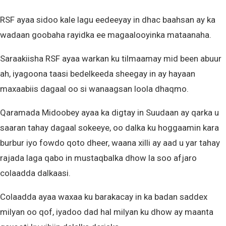
RSF ayaa sidoo kale lagu eedeeyay in dhac baahsan ay ka
wadaan goobaha rayidka ee magaalooyinka mataanaha.
Saraakiisha RSF ayaa warkan ku tilmaamay mid been abuur
ah, iyagoona taasi bedelkeeda sheegay in ay hayaan
maxaabiis dagaal oo si wanaagsan loola dhaqmo.
Qaramada Midoobey ayaa ka digtay in Suudaan ay qarka u
saaran tahay dagaal sokeeye, oo dalka ku hoggaamin kara
burbur iyo fowdo qoto dheer, waana xilli ay aad u yar tahay
rajada laga qabo in mustaqbalka dhow la soo afjaro
colaadda dalkaasi.
Colaadda ayaa waxaa ku barakacay in ka badan saddex
milyan oo qof, iyadoo dad hal milyan ku dhow ay maanta