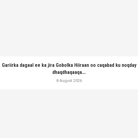
Gariirka dagaal ee ka jira Gobolka Hiiraan oo caqabad ku noqday
dhaqdhaqaaqa...
8 August 2026