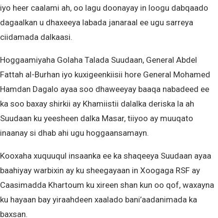
iyo heer caalami ah, oo lagu doonayay in loogu dabqaado
dagaalkan u dhaxeeya labada janaraal ee ugu sarreya
ciidamada dalkaasi.
Hoggaamiyaha Golaha Talada Suudaan, General Abdel
Fattah al-Burhan iyo kuxigeenkiisii hore General Mohamed
Hamdan Dagalo ayaa soo dhaweeyay baaqa nabadeed ee
ka soo baxay shirkii ay Khamiistii dalalka deriska la ah
Suudaan ku yeesheen dalka Masar, tiiyoo ay muuqato
inaanay si dhab ahi ugu hoggaansamayn.
Kooxaha xuquuqul insaanka ee ka shaqeeya Suudaan ayaa
baahiyay warbixin ay ku sheegayaan in Xoogaga RSF ay
Caasimadda Khartoum ku xireen shan kun oo qof, waxayna
ku hayaan bay yiraahdeen xaalado bani’aadanimada ka
baxsan.