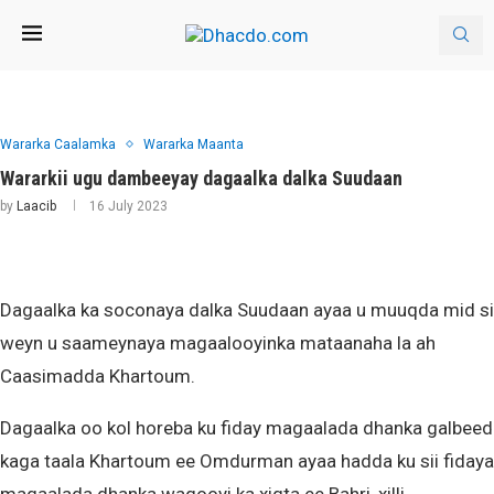
Wararka Caalamka
Wararka Maanta
Wararkii ugu dambeeyay dagaalka dalka Suudaan
by
Laacib
16 July 2023
Dagaalka ka soconaya dalka Suudaan ayaa u muuqda mid si
weyn u saameynaya magaalooyinka mataanaha la ah
Caasimadda Khartoum.
Dagaalka oo kol horeba ku fiday magaalada dhanka galbeed
kaga taala Khartoum ee Omdurman ayaa hadda ku sii fidaya