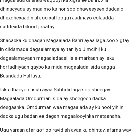
magaalada dhanka waqooyi ka xigta ee Bahri, xilli
dhinacyadu ay maalmo ka hor soo dhaweeyeen dadaalo
dhexdhexaadin ah, oo xal loogu raadinayo colaadda
saddexda bilood jirsatay.
Shacabka ku dhaqan Magaalada Bahri ayaa laga soo xigtay
in ciidamada dagaalamaya ay tan iyo Jimcihii ku
dagaalamayaan magaaladaasi, isla-markaan ay isku
horfadhiyaan qaybo ka mida magaalada, sida aagga
Buundada Halfaya.
Isku dhacyo cusub ayaa Sabtidii laga soo sheegay
Magaalada Omdurman, sida ay sheegeen dadka
deegaanka. Omdurman waa magaalada ay ku nool yihiin
dadka ugu badan ee degan magaalooyinka mataanaha.
Ugu yaraan afar qof oo rayid ah ayaa ku dhintay, afarna way