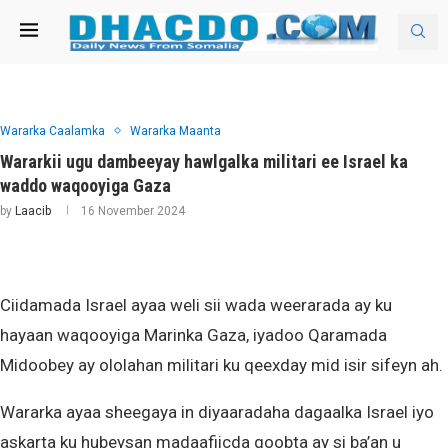
Wararka Caalamka
Wararka Maanta
Wararkii ugu dambeeyay hawlgalka militari ee Israel ka
waddo waqooyiga Gaza
by
Laacib
16 November 2024
Ciidamada Israel ayaa weli sii wada weerarada ay ku
hayaan waqooyiga Marinka Gaza, iyadoo Qaramada
Midoobey ay ololahan militari ku qeexday mid isir sifeyn ah.
Wararka ayaa sheegaya in diyaaradaha dagaalka Israel iyo
askarta ku hubeysan madaafiicda goobta ay si ba’an u