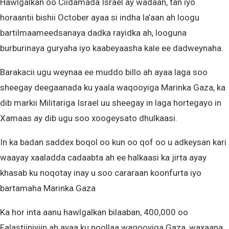
Hawlgalkan oo Ciidamada Israel ay wadaan, tan iyo
horaantii bishii October ayaa si indha la’aan ah loogu
bartilmaameedsanaya dadka rayidka ah, looguna
burburinaya guryaha iyo kaabeyaasha kale ee dadweynaha.
Barakacii ugu weynaa ee muddo billo ah ayaa laga soo
sheegay deegaanada ku yaala waqooyiga Marinka Gaza, ka
dib markii Militariga Israel uu sheegay in laga hortegayo in
Xamaas ay dib ugu soo xoogeysato dhulkaasi.
In ka badan saddex boqol oo kun oo qof oo u adkeysan kari
waayay xaaladda cadaabta ah ee halkaasi ka jirta ayay
khasab ku noqotay inay u soo cararaan koonfurta iyo
bartamaha Marinka Gaza
Ka hor inta aanu hawlgalkan bilaaban, 400,000 oo
Falastiiniyiin ah ayaa ku noollaa waqooyiga Gaza, waxaana