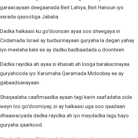
garaacayaan deegaanada Beit Lahiya, Beit Hanoun iyo
xerada qaxootiga Jabalia.
Dadka halkaasi ku go’doonsan ayaa soo sheegaya in
Ciidamada Israel ay burburinayaan guryaha la degan yahay
iyo meelaha kale ee ay dadku badbaadada u doonteen.
Dadka rayidka ah ayaa si khasab ah looga barakacinayaa
guryahooda iyo Xarumaha Qaramada Midoobey ee ay
gabaadsanayaan.
Shaqaalaha caafimaadka ayaan tagi karin xaafadaha sida
weyn loo go’doomiyay, si ay halkaasi uga soo qaadaan
dhaawacyada dadka rayidka ah iyo meydadka lagu hayo
guryaha qaarkood.