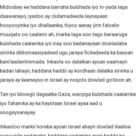
Midoobey ee haddana barraha bulshada iyo tv-yada laga
daawanayo, iyadoo ay ciidamadeeda leynayaan
hooyooyinka iyo dhallaanka, tiiyoo aanay jirin falcelin
muuqato oo caalami ah, marka laga soo tago baraaruga
bulshada caalamka iyo inay soo badanayaan dowladaha
xiriirka diblomaasiyadeed ugu jaraya ficiladeeda ka baxsan
bani’aadantinimada. Inkasta oo dalalkan aysan saamayn
badan lahayn, haddana haddii ay kordhaan dalalka xiriirka u
jaraya ay keeneyso in Israel ay noqoto dowlad go’doon ah.
Tan iyo bilowgii dagaalka Gaza, wacyiga bulshada caalamka
iyo fahamka ay ka haystaan Israel ayaa aad u
xoogeysanayay.
Inkastoo markii horeba aysan Israel ahayn dowlad ilaalisa
xuquuqda aadanaha, haddana caalamka ayaa hadda ka