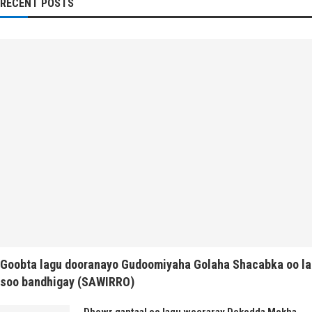
RECENT POSTS
Goobta lagu dooranayo Gudoomiyaha Golaha Shacabka oo la
soo bandhigay (SAWIRRO)
Dhowr gantaal oo lagu weeraray Dekedda Mokha