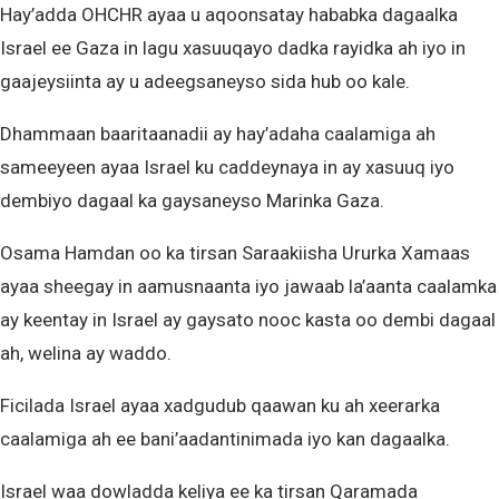
Hay’adda OHCHR ayaa u aqoonsatay hababka dagaalka
Israel ee Gaza in lagu xasuuqayo dadka rayidka ah iyo in
gaajeysiinta ay u adeegsaneyso sida hub oo kale.
Dhammaan baaritaanadii ay hay’adaha caalamiga ah
sameeyeen ayaa Israel ku caddeynaya in ay xasuuq iyo
dembiyo dagaal ka gaysaneyso Marinka Gaza.
Osama Hamdan oo ka tirsan Saraakiisha Ururka Xamaas
ayaa sheegay in aamusnaanta iyo jawaab la’aanta caalamka
ay keentay in Israel ay gaysato nooc kasta oo dembi dagaal
ah, welina ay waddo.
Ficilada Israel ayaa xadgudub qaawan ku ah xeerarka
caalamiga ah ee bani’aadantinimada iyo kan dagaalka.
Israel waa dowladda keliya ee ka tirsan Qaramada