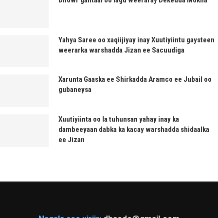
Yahya Saree oo xaqiijiyay inay Xuutiyiintu gaysteen
weerarka warshadda Jizan ee Sacuudiga
Xarunta Gaaska ee Shirkadda Aramco ee Jubail oo
gubaneysa
Xuutiyiinta oo la tuhunsan yahay inay ka
dambeeyaan dabka ka kacay warshadda shidaalka
ee Jizan