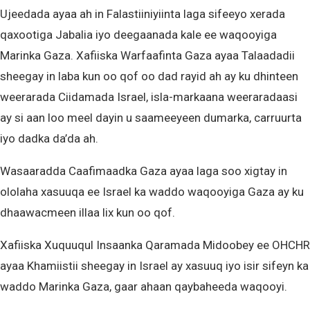
Ujeedada ayaa ah in Falastiiniyiinta laga sifeeyo xerada
qaxootiga Jabalia iyo deegaanada kale ee waqooyiga
Marinka Gaza. Xafiiska Warfaafinta Gaza ayaa Talaadadii
sheegay in laba kun oo qof oo dad rayid ah ay ku dhinteen
weerarada Ciidamada Israel, isla-markaana weeraradaasi
ay si aan loo meel dayin u saameeyeen dumarka, carruurta
iyo dadka da’da ah.
Wasaaradda Caafimaadka Gaza ayaa laga soo xigtay in
ololaha xasuuqa ee Israel ka waddo waqooyiga Gaza ay ku
dhaawacmeen illaa lix kun oo qof.
Xafiiska Xuquuqul Insaanka Qaramada Midoobey ee OHCHR
ayaa Khamiistii sheegay in Israel ay xasuuq iyo isir sifeyn ka
waddo Marinka Gaza, gaar ahaan qaybaheeda waqooyi.