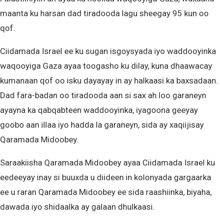
maanta ku harsan dad tiradooda lagu sheegay 95 kun oo
qof.
Ciidamada Israel ee ku sugan isgoysyada iyo waddooyinka
waqooyiga Gaza ayaa toogasho ku dilay, kuna dhaawacay
kumanaan qof oo isku dayayay in ay halkaasi ka baxsadaan.
Dad fara-badan oo tiradooda aan si sax ah loo garaneyn
ayayna ka qabqabteen waddooyinka, iyagoona geeyay
goobo aan illaa iyo hadda la garaneyn, sida ay xaqiijisay
Qaramada Midoobey.
Saraakiisha Qaramada Midoobey ayaa Ciidamada Israel ku
eedeeyay inay si buuxda u diideen in kolonyada gargaarka
ee u raran Qaramada Midoobey ee sida raashiinka, biyaha,
dawada iyo shidaalka ay galaan dhulkaasi.