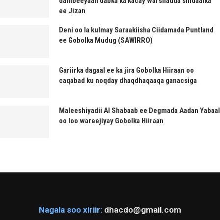
dambeeyaan dabka ka kacay warshadda shidaalka
ee Jizan
Deni oo la kulmay Saraakiisha Ciidamada Puntland
ee Gobolka Mudug (SAWIRRO)
Gariirka dagaal ee ka jira Gobolka Hiiraan oo
caqabad ku noqday dhaqdhaqaaqa ganacsiga
Maleeshiyadii Al Shabaab ee Degmada Aadan Yabaal
oo loo wareejiyay Gobolka Hiiraan
Nagala soo xiriir:
dhacdo@gmail.com