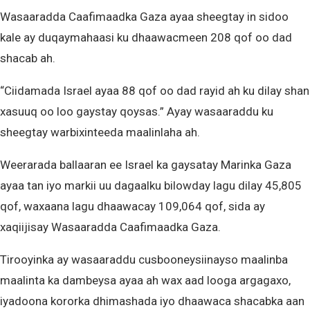
Wasaaradda Caafimaadka Gaza ayaa sheegtay in sidoo
kale ay duqaymahaasi ku dhaawacmeen 208 qof oo dad
shacab ah.
“Ciidamada Israel ayaa 88 qof oo dad rayid ah ku dilay shan
xasuuq oo loo gaystay qoysas.” Ayay wasaaraddu ku
sheegtay warbixinteeda maalinlaha ah.
Weerarada ballaaran ee Israel ka gaysatay Marinka Gaza
ayaa tan iyo markii uu dagaalku bilowday lagu dilay 45,805
qof, waxaana lagu dhaawacay 109,064 qof, sida ay
xaqiijisay Wasaaradda Caafimaadka Gaza.
Tirooyinka ay wasaaraddu cusbooneysiinayso maalinba
maalinta ka dambeysa ayaa ah wax aad looga argagaxo,
iyadoona kororka dhimashada iyo dhaawaca shacabka aan