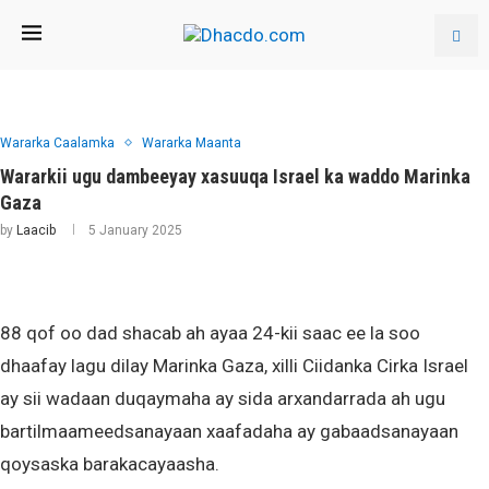
Wararka Caalamka
Wararka Maanta
Wararkii ugu dambeeyay xasuuqa Israel ka waddo Marinka
Gaza
by
Laacib
5 January 2025
88 qof oo dad shacab ah ayaa 24-kii saac ee la soo
dhaafay lagu dilay Marinka Gaza, xilli Ciidanka Cirka Israel
ay sii wadaan duqaymaha ay sida arxandarrada ah ugu
bartilmaameedsanayaan xaafadaha ay gabaadsanayaan
qoysaska barakacayaasha.