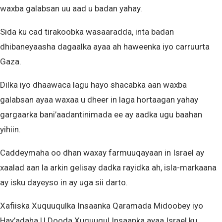
waxba galabsan uu aad u badan yahay.
Sida ku cad tirakoobka wasaaradda, inta badan
dhibaneyaasha dagaalka ayaa ah haweenka iyo carruurta
Gaza.
Dilka iyo dhaawaca lagu hayo shacabka aan waxba
galabsan ayaa waxaa u dheer in laga hortaagan yahay
gargaarka bani’aadantinimada ee ay aadka ugu baahan
yihiin.
Caddeymaha oo dhan waxay farmuuqayaan in Israel ay
xaalad aan la arkin gelisay dadka rayidka ah, isla-markaana
ay isku dayeyso in ay uga sii darto.
Xafiiska Xuquuqulka Insaanka Qaramada Midoobey iyo
Hay’adaha U Dooda Xuquuqul Insaanka ayaa Israel ku