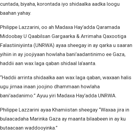
cuntada, biyaha, korontada iyo shidaalka aadka loogu
baahan yahay.
Philippe Lazzarini, oo ah Madaxa Hay’adda Qaramada
Midoobay U Qaabilsan Gargaarka & Arrimaha Qaxootiga
Falastiiniyiinta (UNRWA) ayaa sheegay in ay qarka u saaran
yihiin in ay joojiyaan howlaha bani’aadantinimo ee Gaza,
haddii aan wax laga qaban shidaal la’aanta.
“Haddii arrinta shidaalka aan wax laga qaban, waxaan halis
ugu jirnaa inaan joojino dhammaan howlaha
bani’aadanimo.” Ayuu yiri Madaxa Hay’adda UNRWA.
Philippe Lazzarini ayaa Khamiistan sheegay “Waxaa jira in
bulaacadaha Marinka Gaza ay maanta bilaabeen in ay ku
butaacaan waddooyinka.”