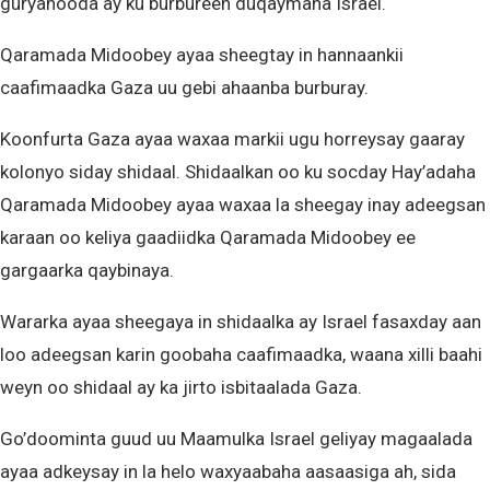
guryahooda ay ku burbureen duqaymaha Israel.
Qaramada Midoobey ayaa sheegtay in hannaankii
caafimaadka Gaza uu gebi ahaanba burburay.
Koonfurta Gaza ayaa waxaa markii ugu horreysay gaaray
kolonyo siday shidaal. Shidaalkan oo ku socday Hay’adaha
Qaramada Midoobey ayaa waxaa la sheegay inay adeegsan
karaan oo keliya gaadiidka Qaramada Midoobey ee
gargaarka qaybinaya.
Wararka ayaa sheegaya in shidaalka ay Israel fasaxday aan
loo adeegsan karin goobaha caafimaadka, waana xilli baahi
weyn oo shidaal ay ka jirto isbitaalada Gaza.
Go’doominta guud uu Maamulka Israel geliyay magaalada
ayaa adkeysay in la helo waxyaabaha aasaasiga ah, sida