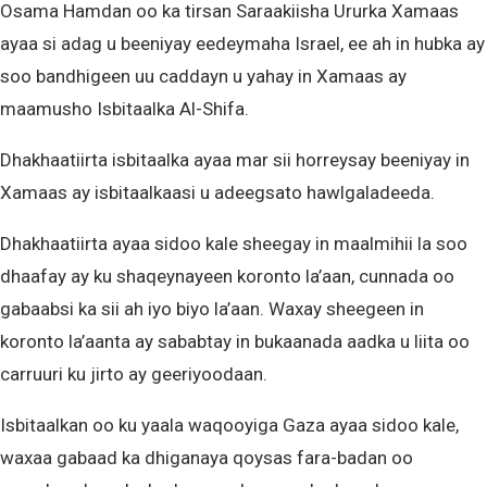
Osama Hamdan oo ka tirsan Saraakiisha Ururka Xamaas
ayaa si adag u beeniyay eedeymaha Israel, ee ah in hubka ay
soo bandhigeen uu caddayn u yahay in Xamaas ay
maamusho Isbitaalka Al-Shifa.
Dhakhaatiirta isbitaalka ayaa mar sii horreysay beeniyay in
Xamaas ay isbitaalkaasi u adeegsato hawlgaladeeda.
Dhakhaatiirta ayaa sidoo kale sheegay in maalmihii la soo
dhaafay ay ku shaqeynayeen koronto la’aan, cunnada oo
gabaabsi ka sii ah iyo biyo la’aan. Waxay sheegeen in
koronto la’aanta ay sababtay in bukaanada aadka u liita oo
carruuri ku jirto ay geeriyoodaan.
Isbitaalkan oo ku yaala waqooyiga Gaza ayaa sidoo kale,
waxaa gabaad ka dhiganaya qoysas fara-badan oo