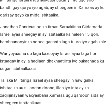
Militariga Israel ayaa halkaasi Saxafiyiinta ugu soo
bandhigay qoryo iyo agab, ay sheegeen in Xamaas ay ku
qarisay qayb ka mida isbitaalka.
Jonathan Conricus oo ka tirsan Saraakiisha Ciidamada
Israel ayaa sheegay in ay isbitaalka ka heleen 15 qori,
bambaanooyinka nooca gacanta laga tuuro iyo agab kale.
Wariyeyaasha oo laga kaxeeyay Israel ayaa laga hor
istaagay in ay la hadlaan dhakhaatiirta iyo bukaanada ku
sugan isbitaalkaasi.
Taliska Militariga Israel ayaa sheegay in hawlgalka
isbitaalka uu sii socon doono, illaa iyo inta ay ka
xaqiijinayaan waxyaabaha Xamaas ugu qarsoon sida ay
sheegeen isbitaalkaasi.