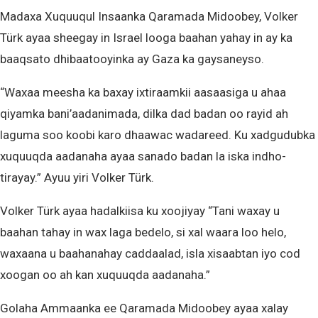
Madaxa Xuquuqul Insaanka Qaramada Midoobey, Volker
Türk ayaa sheegay in Israel looga baahan yahay in ay ka
baaqsato dhibaatooyinka ay Gaza ka gaysaneyso.
“Waxaa meesha ka baxay ixtiraamkii aasaasiga u ahaa
qiyamka bani’aadanimada, dilka dad badan oo rayid ah
laguma soo koobi karo dhaawac wadareed. Ku xadgudubka
xuquuqda aadanaha ayaa sanado badan la iska indho-
tirayay.” Ayuu yiri Volker Türk.
Volker Türk ayaa hadalkiisa ku xoojiyay “Tani waxay u
baahan tahay in wax laga bedelo, si xal waara loo helo,
waxaana u baahanahay caddaalad, isla xisaabtan iyo cod
xoogan oo ah kan xuquuqda aadanaha.”
Golaha Ammaanka ee Qaramada Midoobey ayaa xalay