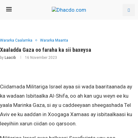
Wararka Caalamka
Wararka Maanta
Xaaladda Gaza oo faraha ka sii baxeysa
by
Laacib
16 November 2023
Ciidamada Militariga Israel ayaa sii wada baaritaanada ay
ka wadaan Isbitaalka Al-Shifa, oo ah kan ugu weyn ee ku
yaala Marinka Gaza, si ay u caddeeyaan sheegashada Tel
Aviv ee ku aaddan in Xoogaga Xamaas ay isbitaalkaasi ku
leeyihiin xarun ciidan oo qarsoon.