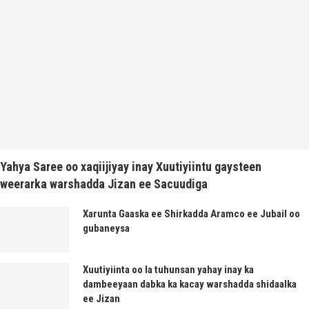
Yahya Saree oo xaqiijiyay inay Xuutiyiintu gaysteen
weerarka warshadda Jizan ee Sacuudiga
Xarunta Gaaska ee Shirkadda Aramco ee Jubail oo
gubaneysa
Xuutiyiinta oo la tuhunsan yahay inay ka
dambeeyaan dabka ka kacay warshadda shidaalka
ee Jizan