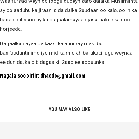
Waa fursad weyn oo loogu duceyn karo dalalka Muslimiinta
ay colaaduhu ka jiraan, sida dalka Suudaan oo kale, oo in ka
badan hal sano ay ku dagaalamayaan janaraalo iska soo
horjeeda.
Dagaalkan ayaa dalkaasi ka abuuray masiibo
bani’aadantinimo iyo mid ka mid ah barakacii ugu weynaa
ee dunida, ka dib dagaalkii 2aad ee adduunka.
Nagala soo xiriir: dhacdo@gmail.com
YOU MAY ALSO LIKE