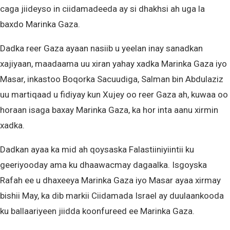
caga jiideyso in ciidamadeeda ay si dhakhsi ah uga la
baxdo Marinka Gaza.
Dadka reer Gaza ayaan nasiib u yeelan inay sanadkan
xajiyaan, maadaama uu xiran yahay xadka Marinka Gaza iyo
Masar, inkastoo Boqorka Sacuudiga, Salman bin Abdulaziz
uu martiqaad u fidiyay kun Xujey oo reer Gaza ah, kuwaa oo
horaan isaga baxay Marinka Gaza, ka hor inta aanu xirmin
xadka.
Dadkan ayaa ka mid ah qoysaska Falastiiniyiintii ku
geeriyooday ama ku dhaawacmay dagaalka. Isgoyska
Rafah ee u dhaxeeya Marinka Gaza iyo Masar ayaa xirmay
bishii May, ka dib markii Ciidamada Israel ay duulaankooda
ku ballaariyeen jiidda koonfureed ee Marinka Gaza.