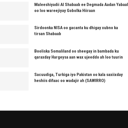
Maleeshiyadii Al Shabaab ee Degmada Aadan Yabaal
oo loo wareejiyay Gobolka Hiiraan
Sirdoonka NISA oo gacanta ku dhigay xubno ka
tirsan Shabaab
Booliska Somaliland oo sheegay in bambada ku
qaraxday Hargeysa aan wax ujeeddo ah loo tuurin
Sacuudiga, Turkiga iyo Pakistan oo kala saxiixday
heshiis difaac oo wadajir ah (SAWIRRO)