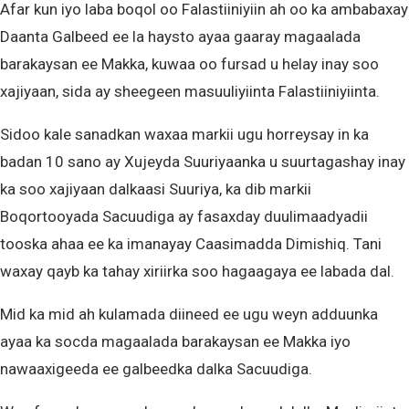
Afar kun iyo laba boqol oo Falastiiniyiin ah oo ka ambabaxay
Daanta Galbeed ee la haysto ayaa gaaray magaalada
barakaysan ee Makka, kuwaa oo fursad u helay inay soo
xajiyaan, sida ay sheegeen masuuliyiinta Falastiiniyiinta.
Sidoo kale sanadkan waxaa markii ugu horreysay in ka
badan 10 sano ay Xujeyda Suuriyaanka u suurtagashay inay
ka soo xajiyaan dalkaasi Suuriya, ka dib markii
Boqortooyada Sacuudiga ay fasaxday duulimaadyadii
tooska ahaa ee ka imanayay Caasimadda Dimishiq. Tani
waxay qayb ka tahay xiriirka soo hagaagaya ee labada dal.
Mid ka mid ah kulamada diineed ee ugu weyn adduunka
ayaa ka socda magaalada barakaysan ee Makka iyo
nawaaxigeeda ee galbeedka dalka Sacuudiga.