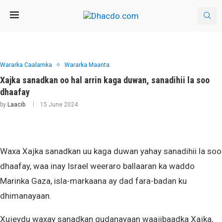
Wararka Caalamka
Wararka Maanta
Xajka sanadkan oo hal arrin kaga duwan, sanadihii la soo
dhaafay
by
Laacib
15 June 2024
Waxa Xajka sanadkan uu kaga duwan yahay sanadihii la soo
dhaafay, waa inay Israel weeraro ballaaran ka waddo
Marinka Gaza, isla-markaana ay dad fara-badan ku
dhimanayaan.
Xujeydu waxay sanadkan gudanayaan waajibaadka Xajka,