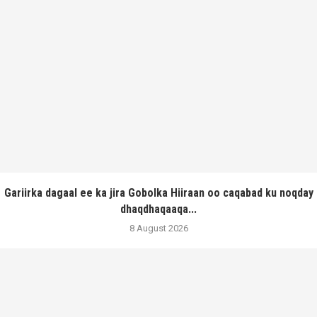
Gariirka dagaal ee ka jira Gobolka Hiiraan oo caqabad ku noqday
dhaqdhaqaaqa...
8 August 2026