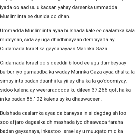
iyada oo aad uu u kacsan yahay dareenka ummadda
Muslimiinta ee dunida oo dhan.
Ummadda Muslimiinta ayaa bulshada kale ee caalamka kala
mideysan, sida ay uga dhiidhinayaan dembiyada ay
Ciidamada Israel ka gaysanayaan Marinka Gaza.
Ciidamada Israel oo sideeddii bilood ee ugu dambeysay
burbur iyo gumaadba ka waday Marinka Gaza ayaa dhulka la
simay inta badan daarihii ku yiilay dhulka la go’doomiyay,
sidoo kalena ay weeraradooda ku dileen 37,266 qof, halka
in ka badan 85,102 kalena ay ku dhaawaceen.
Bulshada caalamka ayaa dalbaneysa in si degdeg ah loo
soo afjaro dagaalka dhimashada iyo dhaawaca faraha
badan gaysanaya, inkastoo Israel ay u muuqato mid ka