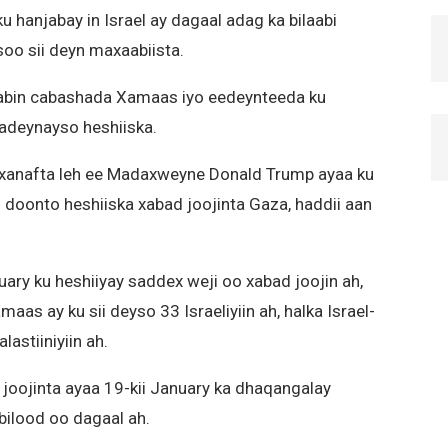
hanjabay in Israel ay dagaal adag ka bilaabi
soo sii deyn maxaabiista.
abin cabashada Xamaas iyo eedeynteeda ku
adeynayso heshiiska.
 xanafta leh ee Madaxweyne Donald Trump ayaa ku
i doonto heshiiska xabad joojinta Gaza, haddii aan
uary ku heshiiyay saddex weji oo xabad joojin ah,
as ay ku sii deyso 33 Israeliyiin ah, halka Israel-
lastiiniyiin ah.
joojinta ayaa 19-kii January ka dhaqangalay
bilood oo dagaal ah.