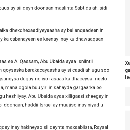
us ay sii deyn doonaan maalinta Sabtida ah, sidii
alka dhexdhexaadiyeyaasha ay ballanqaadeen in
ay ka cabanayeen ee keenay inay ku dhawaaqaan
.
as ee Al Qassam, Abu Ubaida ayaa Isniintii
Xu
gu
 in qoysaska barakacayaasha ay si caadi ah ugu soo
le
egsaneysa duqaymo iyo rasaas ka dhaceysa meelo
a, mana ogola buu yiri in sahayda gargaarka ee
agu heshiiyay. Abu Ubaida ayaa xilligaasi sheegay in
bi doonaan, haddii Israel ay muujiso inay niyad u
day inay hakineyso sii deynta maxaabiista, Raysal