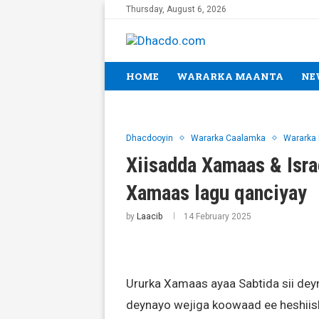
Thursday, August 6, 2026
HOME
WARARKA MAANTA
NE
Dhacdooyin
Wararka Caalamka
Wararka
Xiisadda Xamaas & Isra
Xamaas lagu qanciyay
by
Laacib
14 February 2025
Ururka Xamaas ayaa Sabtida sii deyn
deynayo wejiga koowaad ee heshiisk