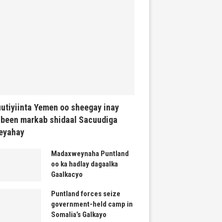
utiyiinta Yemen oo sheegay inay
been markab shidaal Sacuudiga
eyahay
Madaxweynaha Puntland
oo ka hadlay dagaalka
Gaalkacyo
Puntland forces seize
government-held camp in
Somalia’s Galkayo