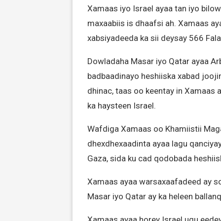
Xamaas iyo Israel ayaa tan iyo bilo
maxaabiis is dhaafsi ah. Xamaas ayaa
xabsiyadeeda ka sii deysay 566 Falast
Dowladaha Masar iyo Qatar ayaa Arb
badbaadinayo heshiiska xabad jooji
dhinac, taas oo keentay in Xamaas a
ka haysteen Israel.
Wafdiga Xamaas oo Khamiistii Maga
dhexdhexaadinta ayaa lagu qanciyay
Gaza, sida ku cad qodobada heshiis
Xamaas ayaa warsaxaafadeed ay so
Masar iyo Qatar ay ka heleen ballanq
Xamaas ayaa horey Israel ugu eedey