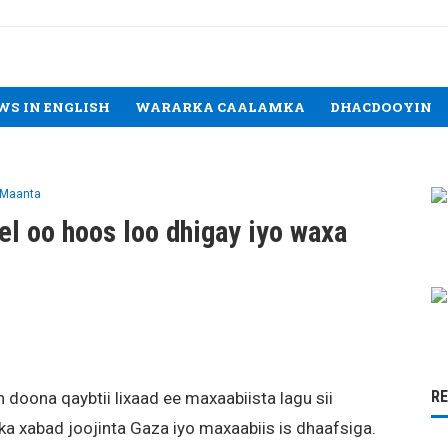
WS IN ENGLISH
WARARKA CAALAMKA
DHACDOOYIN
 Maanta
el oo hoos loo dhigay iyo waxa
R
 doona qaybtii lixaad ee maxaabiista lagu sii
a xabad joojinta Gaza iyo maxaabiis is dhaafsiga.