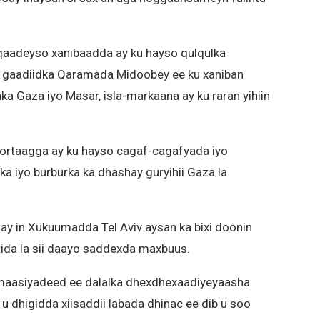
 qaadeyso xanibaadda ay ku hayso qulqulka
xo gaadiidka Qaramada Midoobey ee ku xaniban
a Gaza iyo Masar, isla-markaana ay ku raran yihiin
 hortaagga ay ku hayso cagaf-cagafyada iyo
ka iyo burburka ka dhashay guryihii Gaza la
tay in Xukuumadda Tel Aviv aysan ka bixi doonin
btida la sii daayo saddexda maxbuus.
omaasiyadeed ee dalalka dhexdhexaadiyeyaasha
u dhigidda xiisaddii labada dhinac ee dib u soo