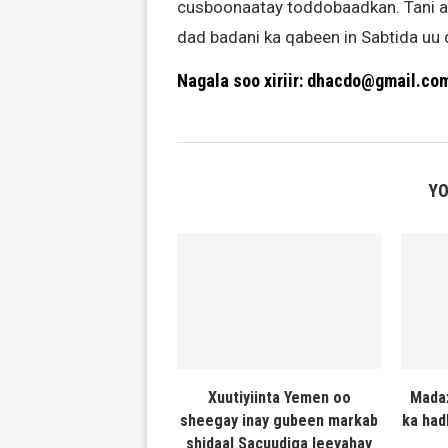
cusboonaatay toddobaadkan. Tani a
dad badani ka qabeen in Sabtida uu 
Nagala soo xiriir: dhacdo@gmail.co
YO
Xuutiyiinta Yemen oo
Mada
sheegay inay gubeen markab
ka had
shidaal Sacuudiga leeyahay