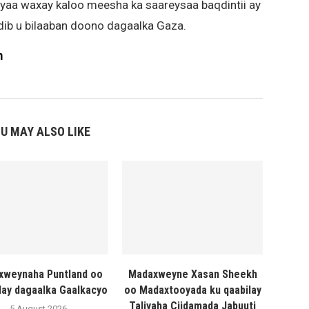
yaa waxay kaloo meesha ka saareysaa baqdintii ay
dib u bilaaban doono dagaalka Gaza.
m
U MAY ALSO LIKE
xweynaha Puntland oo
Madaxweyne Xasan Sheekh
lay dagaalka Gaalkacyo
oo Madaxtooyada ku qaabilay
Taliyaha Ciidamada Jabuuti
5 August 2026