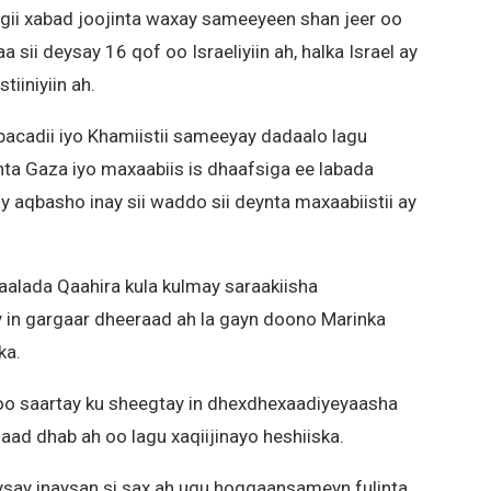
wgii xabad joojinta waxay sameeyeen shan jeer oo
 sii deysay 16 qof oo Israeliyiin ah, halka Israel ay
iiniyiin ah.
acadii iyo Khamiistii sameeyay dadaalo lagu
nta Gaza iyo maxaabiis is dhaafsiga ee labada
y aqbasho inay sii waddo sii deynta maxaabiistii ay
alada Qaahira kula kulmay saraakiisha
 in gargaar dheeraad ah la gayn doono Marinka
ka.
o saartay ku sheegtay in dhexdhexaadiyeyaasha
aad dhab ah oo lagu xaqiijinayo heshiiska.
say inaysan si sax ah ugu hoggaansameyn fulinta