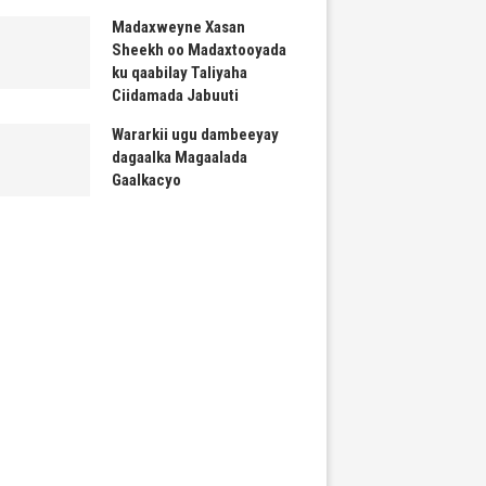
Madaxweyne Xasan
Sheekh oo Madaxtooyada
ku qaabilay Taliyaha
Ciidamada Jabuuti
Wararkii ugu dambeeyay
dagaalka Magaalada
Gaalkacyo