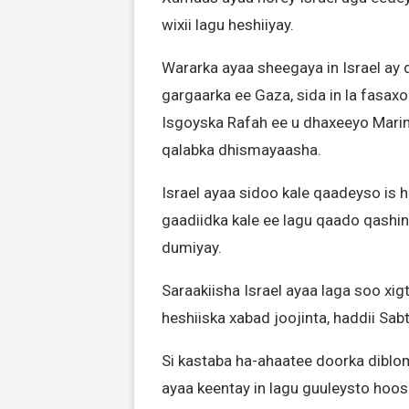
wixii lagu heshiiyay.
Wararka ayaa sheegaya in Israel ay
gargaarka ee Gaza, sida in la fasa
Isgoyska Rafah ee u dhaxeeyo Marink
qalabka dhismayaasha.
Israel ayaa sidoo kale qaadeyso is
gaadiidka kale ee lagu qaado qashin
dumiyay.
Saraakiisha Israel ayaa laga soo xig
heshiiska xabad joojinta, haddii Sa
Si kastaba ha-ahaatee doorka dibl
ayaa keentay in lagu guuleysto hoos 