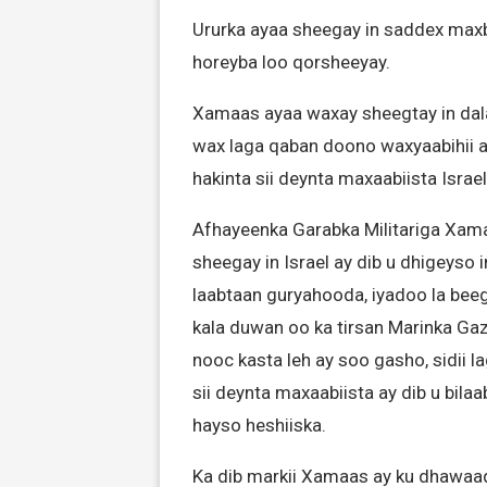
Ururka ayaa sheegay in saddex maxbu
horeyba loo qorsheeyay.
Xamaas ayaa waxay sheegtay in dal
wax laga qaban doono waxyaabihii 
hakinta sii deynta maxaabiista Israel
Afhayeenka Garabka Militariga Xama
sheegay in Israel ay dib u dhigeyso
laabtaan guryahooda, iyadoo la be
kala duwan oo ka tirsan Marinka Gaz
nooc kasta leh ay soo gasho, sidii l
sii deynta maxaabiista ay dib u bilaa
hayso heshiiska.
Ka dib markii Xamaas ay ku dhawaaq