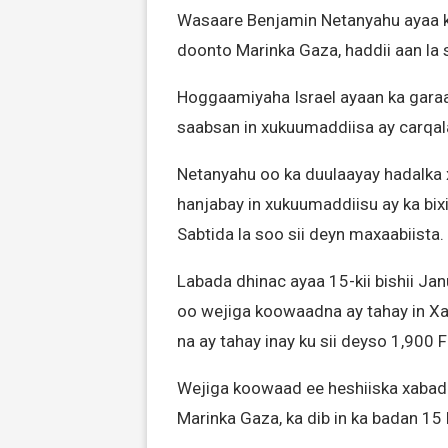
Wasaare Benjamin Netanyahu ayaa ku 
doonto Marinka Gaza, haddii aan la 
Hoggaamiyaha Israel ayaan ka gara
saabsan in xukuumaddiisa ay carqal
Netanyahu oo ka duulaayay hadalka
hanjabay in xukuumaddiisu ay ka bix
Sabtida la soo sii deyn maxaabiista.
Labada dhinac ayaa 15-kii bishii Jan
oo wejiga koowaadna ay tahay in Xama
na ay tahay inay ku sii deyso 1,900 Fa
Wejiga koowaad ee heshiiska xabad 
Marinka Gaza, ka dib in ka badan 15 