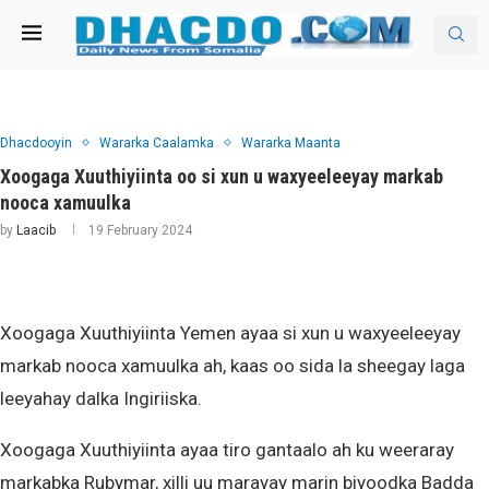
Dhacdooyin
Wararka Caalamka
Wararka Maanta
Xoogaga Xuuthiyiinta oo si xun u waxyeeleeyay markab
nooca xamuulka
by
Laacib
19 February 2024
Xoogaga Xuuthiyiinta Yemen ayaa si xun u waxyeeleeyay
markab nooca xamuulka ah, kaas oo sida la sheegay laga
leeyahay dalka Ingiriiska.
Xoogaga Xuuthiyiinta ayaa tiro gantaalo ah ku weeraray
markabka Rubymar, xilli uu marayay marin biyoodka Badda