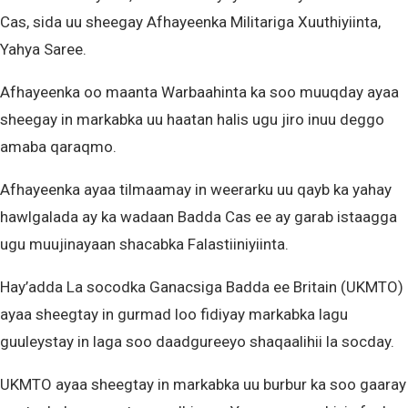
Cas, sida uu sheegay Afhayeenka Militariga Xuuthiyiinta,
Yahya Saree.
Afhayeenka oo maanta Warbaahinta ka soo muuqday ayaa
sheegay in markabka uu haatan halis ugu jiro inuu deggo
amaba qaraqmo.
Afhayeenka ayaa tilmaamay in weerarku uu qayb ka yahay
hawlgalada ay ka wadaan Badda Cas ee ay garab istaagga
ugu muujinayaan shacabka Falastiiniyiinta.
Hay’adda La socodka Ganacsiga Badda ee Britain (UKMTO)
ayaa sheegtay in gurmad loo fidiyay markabka lagu
guuleystay in laga soo daadgureeyo shaqaalihii la socday.
UKMTO ayaa sheegtay in markabka uu burbur ka soo gaaray