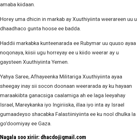
amaba kiidaan.
Horey uma dhicin in markab ay Xuuthiyiinta weerareen uu u
dhaadhaco gunta hoose ee badda.
Haddii markabka kunteenarada ee Rubymar uu quuso ayaa
noqonaya, kiisii ugu horreyay ee u kiido weerar ay u
gaysteen Xuuthiyiinta Yemen.
Yahya Saree, Afhayeenka Militariga Xuuthiyiinta ayaa
sheegay inay sii socon doonaan weerarada ay ku hayaan
maraakiibta ganacsiga caalamiga ah ee laga leeyahay
Israel, Mareykanka iyo Ingiriiska, illaa iyo inta ay Israel
gumaadeyso shacabka Falastiiniyiinta ee ku nool dhulka la
go’doomiyay ee Gaza.
Nagala soo xiriir: dhacdo@gmail.com