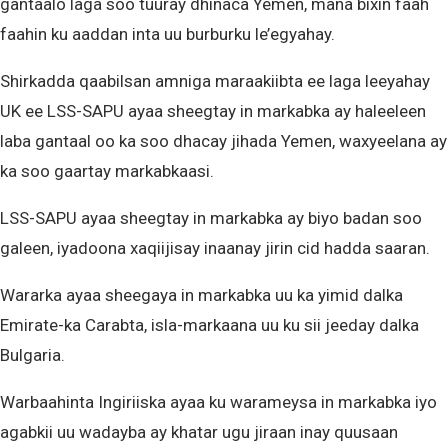
gantaalo laga soo tuuray dhinaca Yemen, mana bixin faah
faahin ku aaddan inta uu burburku le’egyahay.
Shirkadda qaabilsan amniga maraakiibta ee laga leeyahay
UK ee LSS-SAPU ayaa sheegtay in markabka ay haleeleen
laba gantaal oo ka soo dhacay jihada Yemen, waxyeelana ay
ka soo gaartay markabkaasi.
LSS-SAPU ayaa sheegtay in markabka ay biyo badan soo
galeen, iyadoona xaqiijisay inaanay jirin cid hadda saaran.
Wararka ayaa sheegaya in markabka uu ka yimid dalka
Emirate-ka Carabta, isla-markaana uu ku sii jeeday dalka
Bulgaria.
Warbaahinta Ingiriiska ayaa ku warameysa in markabka iyo
agabkii uu wadayba ay khatar ugu jiraan inay quusaan