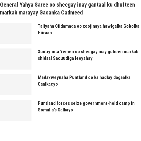
General Yahya Saree oo sheegay inay gantaal ku dhufteen
markab marayay Gacanka Cadmeed
Taliyaha Ciidamada oo xoojinaya hawlgalka Gobolka
Hiiraan
Xuutiyiinta Yemen oo sheegay inay gubeen markab
shidaal Sacuudiga leeyahay
Madaxweynaha Puntland oo ka hadlay dagaalka
Gaalkacyo
Puntland forces seize government-held camp in
Somalia’s Galkayo