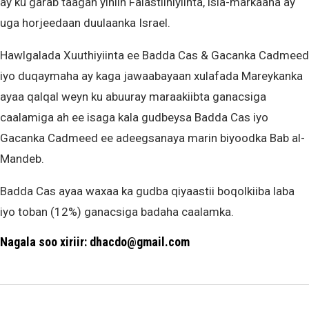
ay ku garab taagan yihiin Falastiiniyiinta, isla-markaana ay
uga horjeedaan duulaanka Israel.
Hawlgalada Xuuthiyiinta ee Badda Cas & Gacanka Cadmeed
iyo duqaymaha ay kaga jawaabayaan xulafada Mareykanka
ayaa qalqal weyn ku abuuray maraakiibta ganacsiga
caalamiga ah ee isaga kala gudbeysa Badda Cas iyo
Gacanka Cadmeed ee adeegsanaya marin biyoodka Bab al-
Mandeb.
Badda Cas ayaa waxaa ka gudba qiyaastii boqolkiiba laba
iyo toban (12%) ganacsiga badaha caalamka.
Nagala soo xiriir: dhacdo@gmail.com