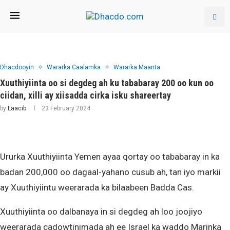
Dhacdooyin
Wararka Caalamka
Wararka Maanta
Xuuthiyiinta oo si degdeg ah ku tababaray 200 oo kun oo
ciidan, xilli ay xiisadda cirka isku shareertay
by
Laacib
23 February 2024
Ururka Xuuthiyiinta Yemen ayaa qortay oo tababaray in ka
badan 200,000 oo dagaal-yahano cusub ah, tan iyo markii
ay Xuuthiyiintu weerarada ka bilaabeen Badda Cas.
Xuuthiyiinta oo dalbanaya in si degdeg ah loo joojiyo
weerarada cadowtinimada ah ee Israel ka waddo Marinka