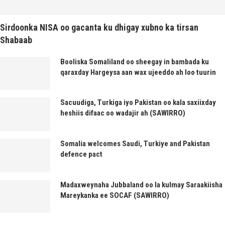
Sirdoonka NISA oo gacanta ku dhigay xubno ka tirsan
Shabaab
Booliska Somaliland oo sheegay in bambada ku
qaraxday Hargeysa aan wax ujeeddo ah loo tuurin
Sacuudiga, Turkiga iyo Pakistan oo kala saxiixday
heshiis difaac oo wadajir ah (SAWIRRO)
Somalia welcomes Saudi, Turkiye and Pakistan
defence pact
Madaxweynaha Jubbaland oo la kulmay Saraakiisha
Mareykanka ee SOCAF (SAWIRRO)