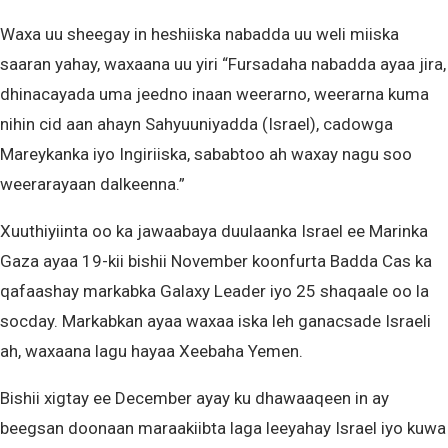
Waxa uu sheegay in heshiiska nabadda uu weli miiska
saaran yahay, waxaana uu yiri “Fursadaha nabadda ayaa jira,
dhinacayada uma jeedno inaan weerarno, weerarna kuma
nihin cid aan ahayn Sahyuuniyadda (Israel), cadowga
Mareykanka iyo Ingiriiska, sababtoo ah waxay nagu soo
weerarayaan dalkeenna.”
Xuuthiyiinta oo ka jawaabaya duulaanka Israel ee Marinka
Gaza ayaa 19-kii bishii November koonfurta Badda Cas ka
qafaashay markabka Galaxy Leader iyo 25 shaqaale oo la
socday. Markabkan ayaa waxaa iska leh ganacsade Israeli
ah, waxaana lagu hayaa Xeebaha Yemen.
Bishii xigtay ee December ayay ku dhawaaqeen in ay
beegsan doonaan maraakiibta laga leeyahay Israel iyo kuwa