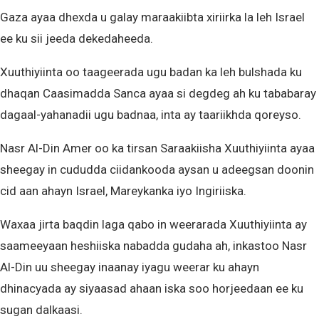
Gaza ayaa dhexda u galay maraakiibta xiriirka la leh Israel
ee ku sii jeeda dekedaheeda.
Xuuthiyiinta oo taageerada ugu badan ka leh bulshada ku
dhaqan Caasimadda Sanca ayaa si degdeg ah ku tababaray
dagaal-yahanadii ugu badnaa, inta ay taariikhda qoreyso.
Nasr Al-Din Amer oo ka tirsan Saraakiisha Xuuthiyiinta ayaa
sheegay in cududda ciidankooda aysan u adeegsan doonin
cid aan ahayn Israel, Mareykanka iyo Ingiriiska.
Waxaa jirta baqdin laga qabo in weerarada Xuuthiyiinta ay
saameeyaan heshiiska nabadda gudaha ah, inkastoo Nasr
Al-Din uu sheegay inaanay iyagu weerar ku ahayn
dhinacyada ay siyaasad ahaan iska soo horjeedaan ee ku
sugan dalkaasi.