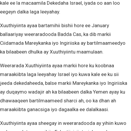
kale ee la macaamila Dekedaha Israel, iyada oo aan loo
eegeyn dalka laga leeyahay.
Xuuthiyiinta ayaa bartamihii bishii hore ee January
ballaariyay weeraradooda Badda Cas, ka dib markii
Ciidamada Mareykanka iyo Ingiriiska ay bartilmaameedyo
ka bilaabeen dhulka ay Xuuthiyiintu maamulaan.
Weerarada Xuuthiyiinta ayaa markii hore ku koobnaa
maraakiibta laga leeyahay Israel iyo kuwa kale ee ku sii
jeeda dekedaheeda, balse markii Mareykanka iyo Ingiriiska
ay duqaymo wadajir ah ka bilaabeen dalka Yemen ayay ku
dhawaaqeen bartilmaameed sharci ah, oo ka dhan ah
maraakiibta ganacsiga iyo dagaalka ee dalalkaasi.
Xuuthiyiinta ayaa sheegay in weeraradooda ay yihiin kuwo