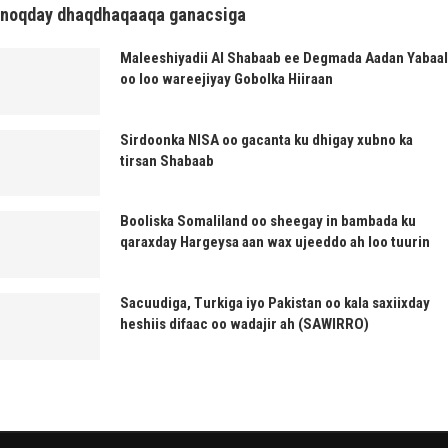
noqday dhaqdhaqaaqa ganacsiga
Maleeshiyadii Al Shabaab ee Degmada Aadan Yabaal
oo loo wareejiyay Gobolka Hiiraan
Sirdoonka NISA oo gacanta ku dhigay xubno ka
tirsan Shabaab
Booliska Somaliland oo sheegay in bambada ku
qaraxday Hargeysa aan wax ujeeddo ah loo tuurin
Sacuudiga, Turkiga iyo Pakistan oo kala saxiixday
heshiis difaac oo wadajir ah (SAWIRRO)