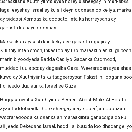
Saraakiisha Xuuthiyiinta ayaa horey u sheegay in markabka
laga leeyahay Israel ay ku sii deyn doonaan oo keliya, marka
ay sidaasi Xamaas ka codsato, inta ka horreysana ay
gacanta ku hayn doonaan.
Markabkan ayaa ah kan keliya ee gacanta ugu jiray
Xuuthiyiinta Yemen, inkastoo ay tiro maraakiib ah ku gubeen
marin biyoodyada Badda Cas iyo Gacanka Cadmeed,
muddadii uu socday dagaalka Gaza. Weeraradan ayaa ahaa
kuwo ay Xuuthiyiinta ku taageerayaan Falastiin, loogana soo
horjeedo duulaanka Israel ee Gaza.
Hoggaamiyaha Xuuthiyiinta Yemen, Abdul-Malik Al Houthi
ayaa toddobaadkii hore sheegay inay soo afjari doonaan
weeraradooda ka dhanka ah maraakiibta ganacsiga ee ku
sii jeeda Dekedaha Israel, haddii si buuxda loo dhaqangeliyo