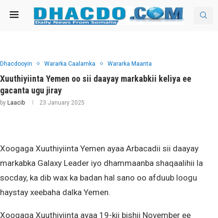
Dhacdooyin
Wararka Caalamka
Wararka Maanta
Xuuthiyiinta Yemen oo sii daayay markabkii keliya ee
gacanta ugu jiray
by
Laacib
23 January 2025
Xoogaga Xuuthiyiinta Yemen ayaa Arbacadii sii daayay
markabka Galaxy Leader iyo dhammaanba shaqaalihii la
socday, ka dib wax ka badan hal sano oo afduub loogu
haystay xeebaha dalka Yemen.
Xoogaga Xuuthiyiinta ayaa 19-kii bishii November ee