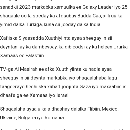
sanadkii 2023 markabka xamuulka ee Galaxy Leader iyo 25
shaqaale oo la socday ka afduubay Badda Cas, xilli uu ka
yimid dalka Turkiga, kuna sii jeeday dalka India.
Xafiiska Siyaasadda Xuuthiyiinta ayaa sheegay in sii
deyntani ay ka dambeysay, ka dib codsi ay ka heleen Ururka
Xamaas ee Falastiin.
TV-ga Al Masirah ee afka Xuuthiyiinta ku hadla ayaa
sheegay in sii deynta markabka iyo shaqaalahaba lagu
taageerayo heshiiska xabad joojinta Gaza iyo maxaabiis is
dhaafsiga ee Xamaas iyo Israel.
Shaqaalaha ayaa u kala dhashay dalalka Flibiin, Mexico,
Ukraine, Bulgaria iyo Romania.