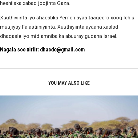
heshiiska xabad joojinta Gaza.
Xuuthiyiinta iyo shacabka Yemen ayaa taageero xoog leh u
muujiyay Falastiiniyiinta. Xuuthiyiinta ayaana xaalad
dhaqaale iyo mid amniba ka abuuray gudaha Israel.
Nagala soo xiriir: dhacdo@gmail.com
YOU MAY ALSO LIKE